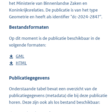
g
het Ministerie van Binnenlandse Zaken en
r
Koninkrijksrelaties. De publicatie is van het type
o
Geometrie en heeft als identifier "dc-2024-2847".
o
t
Bestandsformaten
t
e
Op dit moment is de publicatie beschikbaar in de
:
4
volgende formaten:
K
b
D
GML
b
o
D
HTML
e
b
w
o
s
e
n
w
t
s
Publicatiegegevens
l
n
a
t
Onderstaande tabel bevat een overzicht van de
o
l
n
a
publicatiegegevens (metadata) die bij deze publicatie
a
o
d
n
horen. Deze zijn ook als los bestand beschikbaar:
d
a
s
d
p
d
g
s