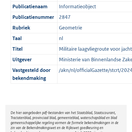
a
a
K
Publicatienaam
Informatieobject
t
a
b
t
Publicatienummer
2847
Rubriek
Geometrie
Taal
nl
Titel
Militaire laagvliegroute voor jach
Uitgever
Ministerie van Binnenlandse Zake
Vastgesteld door
/akn/nl/officialGazette/stcrt/
bekendmaking
Disclaimer
De hier aangeboden pdf-bestanden van het Staatsblad, Staatscourant,
Tractatenblad, provinciaal blad, gemeenteblad, waterschapsblad en blad
gemeenschappelijke regeling vormen de formele bekendmakingen in de
zin van de Bekendmakingswet en de Rijkswet goedkeuring en