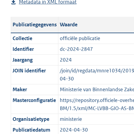
Metadata in XML formaat
b
u
p
r
g
e
b
u
o
r
s
l
b
o
o
Publicatiegegevens
Waarde
t
i
l
t
o
a
c
i
t
t
Collectie
officiële publicatie
n
a
c
e
t
Identifier
dc-2024-2847
d
t
a
:
e
s
Jaargang
2024
i
t
4
:
g
e
i
K
o
JOIN identifier
/join/id/regdata/mnre1034/2019
r
i
e
b
n
04-30
o
n
i
b
Maker
Ministerie van Binnenlandse Zake
o
f
n
e
t
Masterconfiguratie
https://repository.officiele-ove
o
f
k
t
BM/1.5/xml/MC-LVBB-GIO-AS-B
r
o
e
e
m
r
n
Organisatietype
ministerie
:
a
m
d
Publicatiedatum
2024-04-30
2