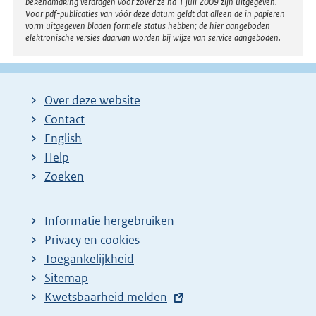
bekendmaking verdragen voor zover ze na 1 juli 2009 zijn uitgegeven.
Voor pdf-publicaties van vóór deze datum geldt dat alleen de in papieren
vorm uitgegeven bladen formele status hebben; de hier aangeboden
elektronische versies daarvan worden bij wijze van service aangeboden.
Over deze website
Contact
English
Help
Zoeken
Informatie hergebruiken
Privacy en cookies
Toegankelijkheid
Sitemap
E
Kwetsbaarheid melden