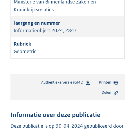
Ministerie van Binnenlandse Zaken en
Koninkrijksrelaties
Informatieobject 2024, 2847
Geometrie
Authentieke versie (GML)
b
Printen
e
Delen
s
t
a
n
Informatie over deze publicatie
d
s
Deze publicatie is op 30-04-2024 gepubliceerd door