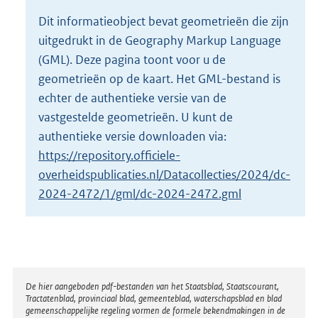
o
Dit informatieobject bevat geometrieën die zijn
t
uitgedrukt in de Geography Markup Language
t
e
(GML). Deze pagina toont voor u de
:
geometrieën op de kaart. Het GML-bestand is
4
echter de authentieke versie van de
,
vastgestelde geometrieën. U kunt de
8
M
authentieke versie downloaden via:
b
https://repository.officiele-
overheidspublicaties.nl/Datacollecties/2024/dc-
2024-2472/1/gml/dc-2024-2472.gml
Disclaimer
De hier aangeboden pdf-bestanden van het Staatsblad, Staatscourant,
Tractatenblad, provinciaal blad, gemeenteblad, waterschapsblad en blad
gemeenschappelijke regeling vormen de formele bekendmakingen in de