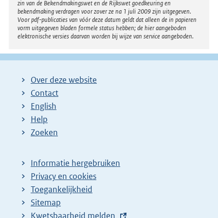
zin van de Bekendmakingswet en de Rijkswet goedkeuring en
bekendmaking verdragen voor zover ze na 1 juli 2009 zijn uitgegeven.
Voor pdf-publicaties van vóór deze datum geldt dat alleen de in papieren
vorm uitgegeven bladen formele status hebben; de hier aangeboden
elektronische versies daarvan worden bij wijze van service aangeboden.
Over deze website
Contact
English
Help
Zoeken
Informatie hergebruiken
Privacy en cookies
Toegankelijkheid
Sitemap
E
Kwetsbaarheid melden