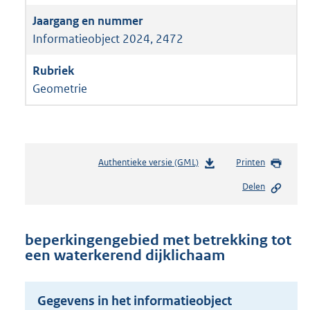
Informatieobject 2024, 2472
Geometrie
Authentieke versie (GML)
b
Printen
e
Delen
s
t
a
n
beperkingengebied met betrekking tot
d
een waterkerend dijklichaam
s
g
r
Gegevens in het informatieobject
o