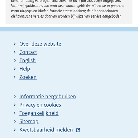
bekendmaking verdragen voor zover ze na 1 juli 2009 zijn uitgegeven.
Voor pdf-publicaties van vóór deze datum geldt dat alleen de in papieren
vorm uitgegeven bladen formele status hebben; de hier aangeboden
elektronische versies daarvan worden bij wijze van service aangeboden.
Over deze website
Contact
English
Help
Zoeken
Informatie hergebruiken
Privacy en cookies
Toegankelijkheid
Sitemap
E
Kwetsbaarheid melden
x