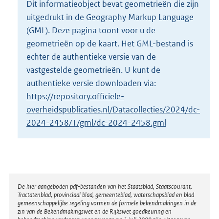
Dit informatieobject bevat geometrieën die zijn
o
uitgedrukt in de Geography Markup Language
t
t
(GML). Deze pagina toont voor u de
e
geometrieën op de kaart. Het GML-bestand is
:
echter de authentieke versie van de
2
vastgestelde geometrieën. U kunt de
1
K
authentieke versie downloaden via:
b
https://repository.officiele-
overheidspublicaties.nl/Datacollecties/2024/dc-
2024-2458/1/gml/dc-2024-2458.gml
Disclaimer
De hier aangeboden pdf-bestanden van het Staatsblad, Staatscourant,
Tractatenblad, provinciaal blad, gemeenteblad, waterschapsblad en blad
gemeenschappelijke regeling vormen de formele bekendmakingen in de
zin van de Bekendmakingswet en de Rijkswet goedkeuring en