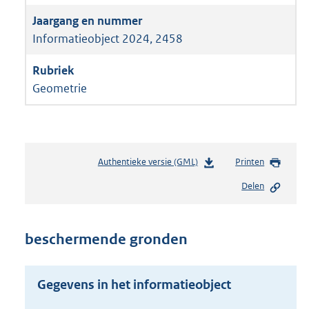
Informatieobject 2024, 2458
Geometrie
Authentieke versie (GML)
b
Printen
e
Delen
s
t
a
n
beschermende gronden
d
s
g
Gegevens in het informatieobject
r
o