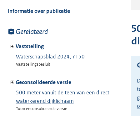
meer
van:
Informatie over publicatie
5
Toon
Gerelateerd
meer
d
van:
Vaststelling
Waterschapsblad 2024, 7150
Vaststellingsbesluit
D
Geconsolideerde versie
t
500 meter vanuit de teen van een direct
g
waterkerend dijklichaam
o
Toon geconsolideerde versie