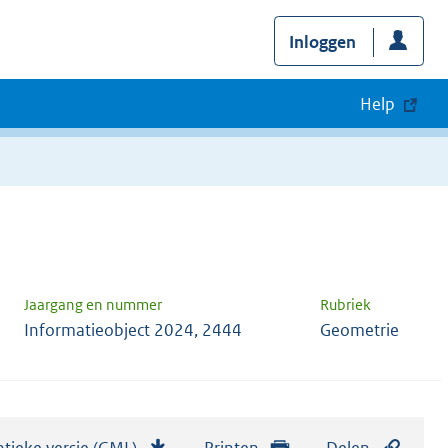
Inloggen
Help
Jaargang en nummer
Rubriek
Informatieobject 2024, 2444
Geometrie
tieke versie (GML)
b
Printen
Delen