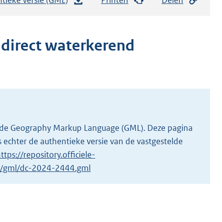
e
s
t
 direct waterkerend
a
n
d
s
g
r
 in de Geography Markup Language (GML). Deze pagina
o
 echter de authentieke versie van de vastgestelde
o
ttps://repository.officiele-
t
/1/gml/dc-2024-2444.gml
t
e
:
1