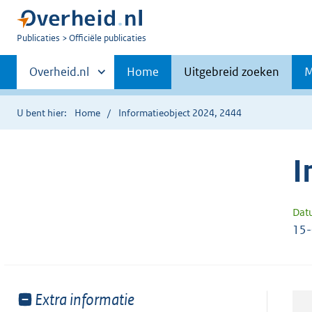
U
Publicaties
Officiële publicaties
bent
Primaire
nu
Andere
Overheid.nl
Home
Uitgebreid zoeken
M
hier:
sites
navigatie
binnen
U bent hier:
Home
Informatieobject 2024, 2444
I
Dat
15
Toon
Extra informatie