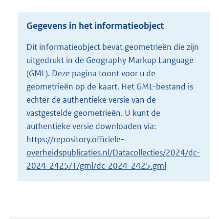
o
t
Gegevens in het informatieobject
t
e
Dit informatieobject bevat geometrieën die zijn
:
uitgedrukt in de Geography Markup Language
4
,
(GML). Deze pagina toont voor u de
6
geometrieën op de kaart. Het GML-bestand is
M
echter de authentieke versie van de
b
vastgestelde geometrieën. U kunt de
authentieke versie downloaden via:
https://repository.officiele-
overheidspublicaties.nl/Datacollecties/2024/dc-
2024-2425/1/gml/dc-2024-2425.gml