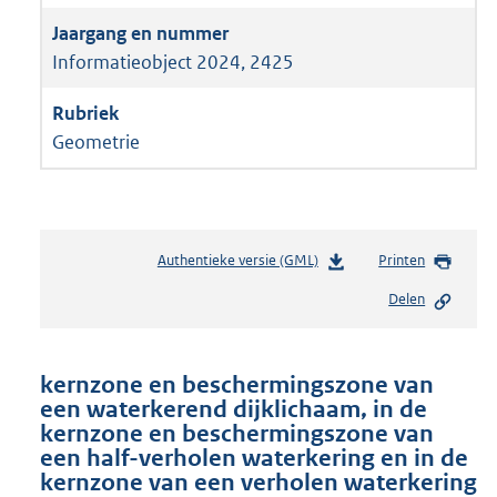
Informatieobject 2024, 2425
Geometrie
Authentieke versie (GML)
b
Printen
e
Delen
s
t
a
n
kernzone en beschermingszone van
d
een waterkerend dijklichaam, in de
s
kernzone en beschermingszone van
g
een half-verholen waterkering en in de
r
kernzone van een verholen waterkering
o