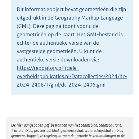
o
Dit informatieobject bevat geometrieën die zijn
t
uitgedrukt in de Geography Markup Language
t
e
(GML). Deze pagina toont voor u de
:
geometrieën op de kaart. Het GML-bestand is
1
echter de authentieke versie van de
,
vastgestelde geometrieën. U kunt de
5
M
authentieke versie downloaden via:
b
https://repository.officiele-
overheidspublicaties.nl/Datacollecties/2024/dc-
2024-2406/1/gml/dc-2024-2406.gml
Disclaimer
De hier aangeboden pdf-bestanden van het Staatsblad, Staatscourant,
Tractatenblad, provinciaal blad, gemeenteblad, waterschapsblad en blad
gemeenschappelijke regeling vormen de formele bekendmakingen in de