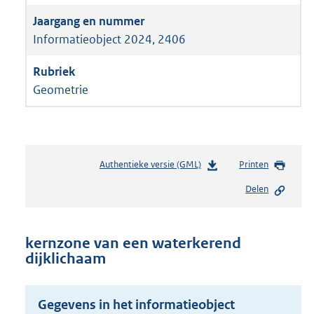
Informatieobject 2024, 2406
Geometrie
Authentieke versie (GML)
b
Printen
e
Delen
s
t
a
n
kernzone van een waterkerend
d
dijklichaam
s
g
r
Gegevens in het informatieobject
o