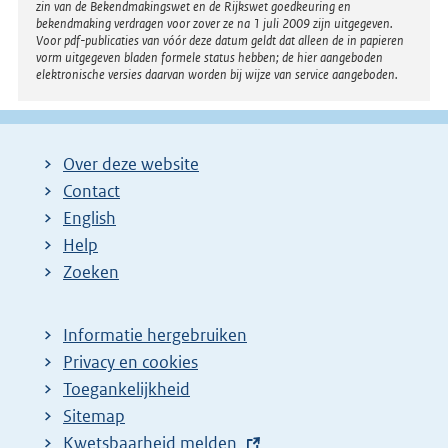
zin van de Bekendmakingswet en de Rijkswet goedkeuring en
bekendmaking verdragen voor zover ze na 1 juli 2009 zijn uitgegeven.
Voor pdf-publicaties van vóór deze datum geldt dat alleen de in papieren
vorm uitgegeven bladen formele status hebben; de hier aangeboden
elektronische versies daarvan worden bij wijze van service aangeboden.
Over deze website
Contact
English
Help
Zoeken
Informatie hergebruiken
Privacy en cookies
Toegankelijkheid
Sitemap
E
Kwetsbaarheid melden