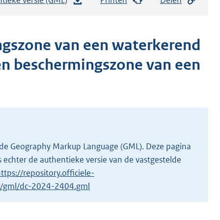
e
s
t
ngszone van een waterkerend
a
 en beschermingszone van een
n
d
s
g
r
o
o
 in de Geography Markup Language (GML). Deze pagina
t
 echter de authentieke versie van de vastgestelde
t
ttps://repository.officiele-
e
/1/gml/dc-2024-2404.gml
:
1