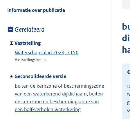
meer
van:
Informatie over publicatie
b
Toon
Gerelateerd
meer
d
van:
Vaststelling
h
Waterschapsblad 2024, 7150
Vaststellingsbesluit
Geconsolideerde versie
buiten de kernzone of beschermingszone
D
van een waterkerend dijklichaam, buiten
t
de kernzone en beschermingszone van
g
een half-verholen waterkering
o
Toon geconsolideerde versie