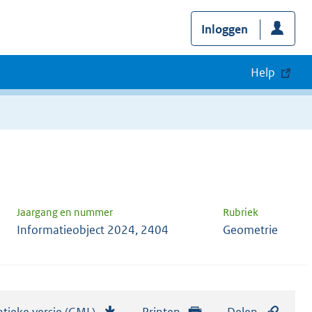
Inloggen
Help
Jaargang en nummer
Rubriek
Informatieobject 2024, 2404
Geometrie
tieke versie (GML)
b
Printen
Delen