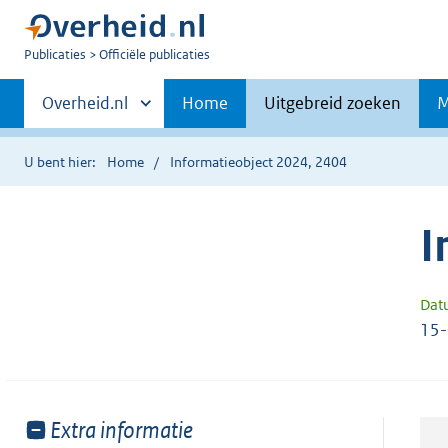
U
Publicaties
Officiële publicaties
bent
Primaire
nu
Andere
Overheid.nl
Home
Uitgebreid zoeken
M
hier:
sites
navigatie
binnen
U bent hier:
Home
Informatieobject 2024, 2404
I
Dat
15
Toon
Extra informatie