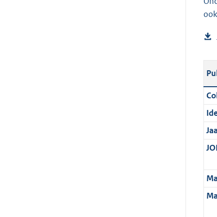
Ond
ook
Pu
Col
Ide
Ja
JOI
Ma
Ma