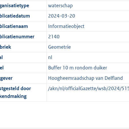
e
r
o
e
ganisatietype
waterschap
:
m
r
n
blicatiedatum
2024-03-20
2
a
m
d
K
a
a
blicatienaam
Informatieobject
b
t
a
blicatienummer
2140
t
briek
Geometrie
al
nl
el
Buffer 10 m rondom duiker
tgever
Hoogheemraadschap van Delfland
stgesteld door
/akn/nl/officialGazette/wsb/2024/
kendmaking