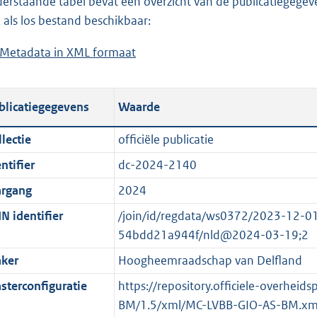
erstaande tabel bevat een overzicht van de publicatiegegeven
a
o
d
n
 als los bestand beschikbaar:
d
a
s
d
Metadata in XML formaat
b
p
d
g
s
e
u
p
r
g
s
b
u
o
r
blicatiegegevens
Waarde
t
l
b
o
o
a
i
l
t
o
lectie
officiële publicatie
n
c
i
t
t
ntifier
dc-2024-2140
d
a
c
e
t
s
t
a
:
e
argang
2024
g
i
t
2
:
N identifier
/join/id/regdata/ws0372/2023-12-
r
e
i
6
o
54bdd21a944f/nld@2024-03-19;2
o
i
e
,
n
ker
Hoogheemraadschap van Delfland
o
n
i
4
b
t
f
n
M
e
sterconfiguratie
https://repository.officiele-overheid
t
o
f
b
k
BM/1.5/xml/MC-LVBB-GIO-AS-BM.xm