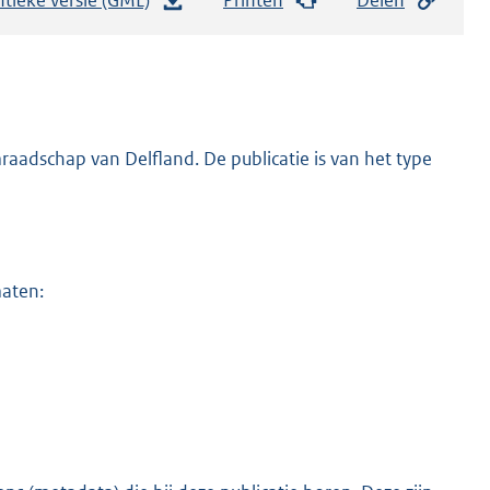
e
s
t
a
n
adschap van Delfland. De publicatie is van het type
d
s
g
r
maten:
o
o
t
t
e
:
2