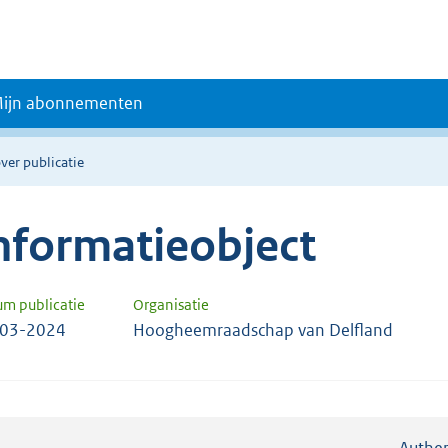
ijn abonnementen
ver publicatie
nformatieobject
um publicatie
Organisatie
-03-2024
Hoogheemraadschap van Delfland
Authen