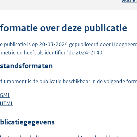
nformatie over deze publicatie
e publicatie is op 20-03-2024 gepubliceerd door Hoogheemra
metrie en heeft als identifier "dc-2024-2140".
standsformaten
dit moment is de publicatie beschikbaar in de volgende for
D
GML
b
o
D
HTML
e
b
w
o
s
e
n
w
t
s
blicatiegegevens
l
n
a
t
o
l
n
a