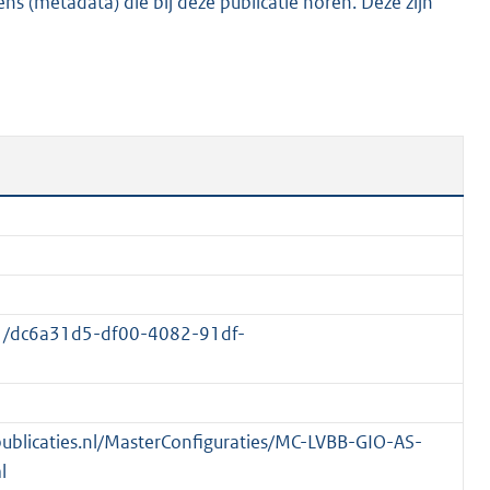
s (metadata) die bij deze publicatie horen. Deze zijn
6
,
4
M
b
01/dc6a31d5-df00-4082-91df-
spublicaties.nl/MasterConfiguraties/MC-LVBB-GIO-AS-
l