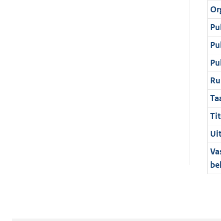
Or
Pu
Pu
Pu
Ru
Ta
Tit
Ui
Va
be