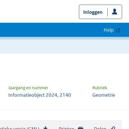
Inloggen
Help
Jaargang en nummer
Rubriek
Informatieobject 2024, 2140
Geometrie
tieke versie (GML)
b
Printen
Delen