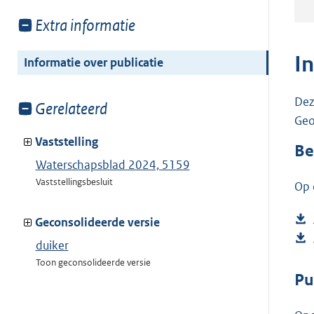
Toon
Extra informatie
meer
van:
I
Informatie over publicatie
Dez
Toon
Gerelateerd
Geo
meer
van:
Vaststelling
Be
Waterschapsblad 2024, 5159
Vaststellingsbesluit
Op 
Geconsolideerde versie
duiker
Toon geconsolideerde versie
Pu