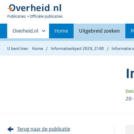
U
Publicaties
Officiële publicaties
bent
Primaire
nu
Andere
Overheid.nl
Home
Uitgebreid zoeken
M
hier:
sites
navigatie
binnen
U bent hier:
Home
Informatieobject 2024, 2140
Informatie o
I
Dat
20
Terug naar de publicatie