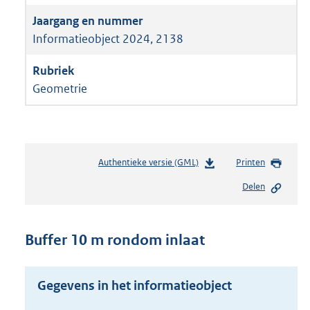
Informatieobject 2024, 2138
Geometrie
Authentieke versie (GML)
b
Printen
e
Delen
s
t
a
n
Buffer 10 m rondom inlaat
d
s
g
Gegevens in het informatieobject
r
o