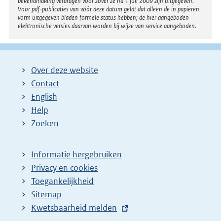
bekendmaking verdragen voor zover ze na 1 juli 2009 zijn uitgegeven.
Voor pdf-publicaties van vóór deze datum geldt dat alleen de in papieren
vorm uitgegeven bladen formele status hebben; de hier aangeboden
elektronische versies daarvan worden bij wijze van service aangeboden.
Over deze website
Contact
English
Help
Zoeken
Informatie hergebruiken
Privacy en cookies
Toegankelijkheid
Sitemap
E
Kwetsbaarheid melden
x