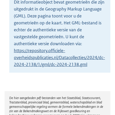
Dit informatieobject bevat geometrieën die zijn
o
uitgedrukt in de Geography Markup Language
t
t
(GML). Deze pagina toont voor u de
e
geometrieën op de kaart. Het GML-bestand is
:
echter de authentieke versie van de
1
vastgestelde geometrieën. U kunt de
,
8
authentieke versie downloaden via:
M
https://repository.officiele-
b
overheidspublicaties.nl/Datacollecties/2024/dc-
2024-2138/1/gml/dc-2024-2138.gml
Disclaimer
De hier aangeboden pdf-bestanden van het Staatsblad, Staatscourant,
Tractatenblad, provinciaal blad, gemeenteblad, waterschapsblad en blad
gemeenschappelijke regeling vormen de formele bekendmakingen in de
zin van de Bekendmakingswet en de Rijkswet goedkeuring en