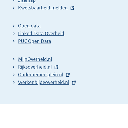
Sitemap
E
Kwetsbaarheid melden
x
t
Open data
e
Linked Data Overheid
r
PUC Open Data
n
e
MijnOverheid.nl
l
E
Rijksoverheid.nl
i
x
E
Ondernemersplein.nl
n
t
x
E
Werkenbijdeoverheid.nl
k
e
t
x
:
r
e
t
n
r
e
e
n
r
l
e
n