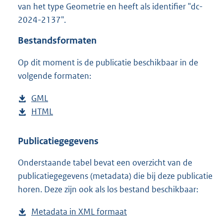
van het type Geometrie en heeft als identifier "dc-
o
2024-2137".
o
t
Bestandsformaten
t
e
Op dit moment is de publicatie beschikbaar in de
:
2
volgende formaten:
2
8
D
GML
b
K
o
D
HTML
e
b
b
w
o
s
e
n
w
t
s
Publicatiegegevens
l
n
a
t
Onderstaande tabel bevat een overzicht van de
o
l
n
a
publicatiegegevens (metadata) die bij deze publicatie
a
o
d
n
horen. Deze zijn ook als los bestand beschikbaar:
d
a
s
d
p
d
g
s
Metadata in XML formaat
b
u
p
r
g