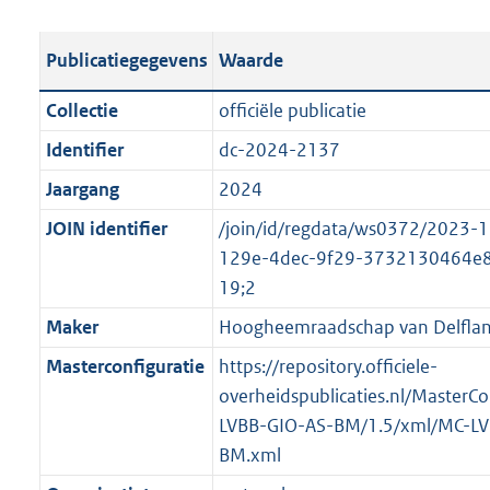
e
b
u
o
r
s
l
b
o
o
Publicatiegegevens
Waarde
t
i
l
t
o
a
c
i
t
t
Collectie
officiële publicatie
n
a
c
e
t
Identifier
dc-2024-2137
d
t
a
:
e
s
Jaargang
2024
i
t
2
:
g
e
i
2
o
JOIN identifier
/join/id/regdata/ws0372/2023-
r
i
e
8
n
129e-4dec-9f29-3732130464e
o
n
i
K
b
19;2
o
f
n
b
e
Maker
Hoogheemraadschap van Delfla
t
o
f
k
t
Masterconfiguratie
https://repository.officiele-
r
o
e
e
overheidspublicaties.nl/MasterCo
m
r
n
:
LVBB-GIO-AS-BM/1.5/xml/MC-LV
a
m
d
2
BM.xml
a
a
K