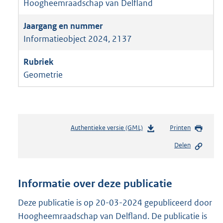
Hoogheemraadschap van Delfland
Informatieobject 2024, 2137
Geometrie
Authentieke versie (GML)
b
Printen
e
Delen
s
t
a
n
Informatie over deze publicatie
d
s
Deze publicatie is op 20-03-2024 gepubliceerd door
g
Hoogheemraadschap van Delfland. De publicatie is
r