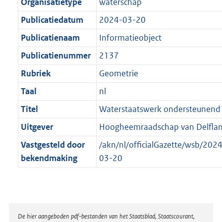
t
a
Organisatietype
waterschap
b
t
Publicatiedatum
2024-03-20
Publicatienaam
Informatieobject
Publicatienummer
2137
Rubriek
Geometrie
Taal
nl
Titel
Waterstaatswerk ondersteunend
Uitgever
Hoogheemraadschap van Delfla
Vastgesteld door
/akn/nl/officialGazette/wsb/20
bekendmaking
03-20
Disclaimer
De hier aangeboden pdf-bestanden van het Staatsblad, Staatscourant,