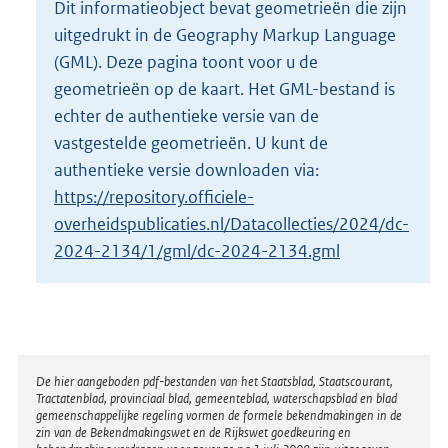
Dit informatieobject bevat geometrieën die zijn
o
uitgedrukt in de Geography Markup Language
t
t
(GML). Deze pagina toont voor u de
e
geometrieën op de kaart. Het GML-bestand is
:
echter de authentieke versie van de
3
vastgestelde geometrieën. U kunt de
,
6
authentieke versie downloaden via:
M
https://repository.officiele-
b
overheidspublicaties.nl/Datacollecties/2024/dc-
2024-2134/1/gml/dc-2024-2134.gml
Disclaimer
De hier aangeboden pdf-bestanden van het Staatsblad, Staatscourant,
Tractatenblad, provinciaal blad, gemeenteblad, waterschapsblad en blad
gemeenschappelijke regeling vormen de formele bekendmakingen in de
zin van de Bekendmakingswet en de Rijkswet goedkeuring en