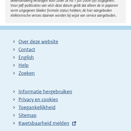
bekendmaking verdragen voor zover ze na 1 juli 2009 zijn uitgegeven.
Voor pdf-publicaties van vóór deze datum geldt dat alleen de in papieren
vorm uitgegeven bladen formele status hebben; de hier aangeboden
elektronische versies daarvan worden bij wijze van service aangeboden.
Over deze website
Contact
English
Help
Zoeken
Informatie hergebruiken
Privacy en cookies
Toegankelijkheid
Sitemap
E
Kwetsbaarheid melden
x