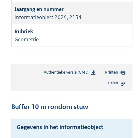
Informatieobject 2024, 2134
Geometrie
Authentieke versie (GML)
b
Printen
e
Delen
s
t
a
n
Buffer 10 m rondom stuw
d
s
g
Gegevens in het informatieobject
r
o