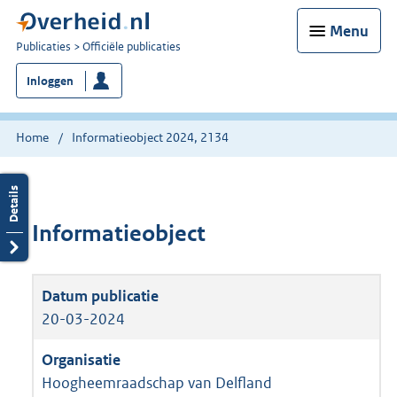
Menu
U
Publicaties
Officiële publicaties
bent
Inloggen
nu
hier:
Home
Informatieobject 2024, 2134
Informatieobject
20-03-2024
Hoogheemraadschap van Delfland