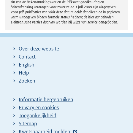
zin van de Bekendmakingswet en de Rijkswet goedkeuring en
bekendmaking verdragen voor zover ze na 1 juli 2009 zijn uitgegeven.
Voor pdf-publicaties van vóór deze datum geldt dat alleen de in papieren
vorm uitgegeven bladen formele status hebben; de hier aangeboden
elektronische versies daarvan worden bij wijze van service aangeboden.
Over deze website
Contact
English
Help
Zoeken
Informatie hergebruiken
Privacy en cookies
Toegankelijkheid
Sitemap
E
Kwetsbaarheid melden