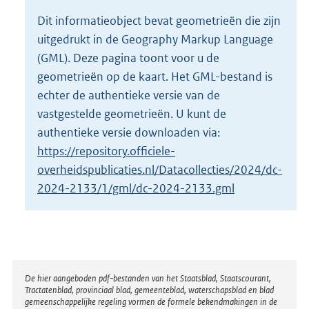
o
Dit informatieobject bevat geometrieën die zijn
t
uitgedrukt in de Geography Markup Language
t
e
(GML). Deze pagina toont voor u de
:
geometrieën op de kaart. Het GML-bestand is
1
echter de authentieke versie van de
M
vastgestelde geometrieën. U kunt de
b
authentieke versie downloaden via:
https://repository.officiele-
overheidspublicaties.nl/Datacollecties/2024/dc-
2024-2133/1/gml/dc-2024-2133.gml
Disclaimer
De hier aangeboden pdf-bestanden van het Staatsblad, Staatscourant,
Tractatenblad, provinciaal blad, gemeenteblad, waterschapsblad en blad
gemeenschappelijke regeling vormen de formele bekendmakingen in de