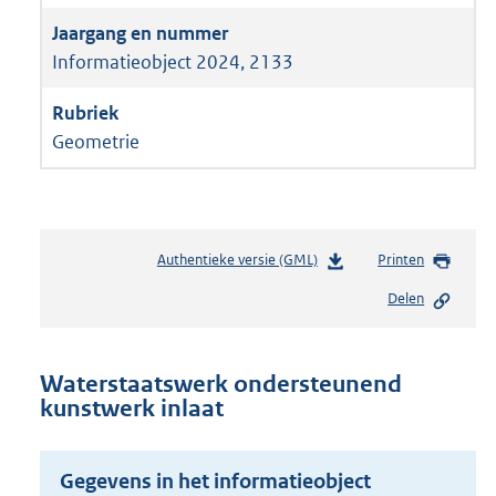
Informatieobject 2024, 2133
Geometrie
Authentieke versie (GML)
b
Printen
e
Delen
s
t
a
n
Waterstaatswerk ondersteunend
d
kunstwerk inlaat
s
g
r
Gegevens in het informatieobject
o