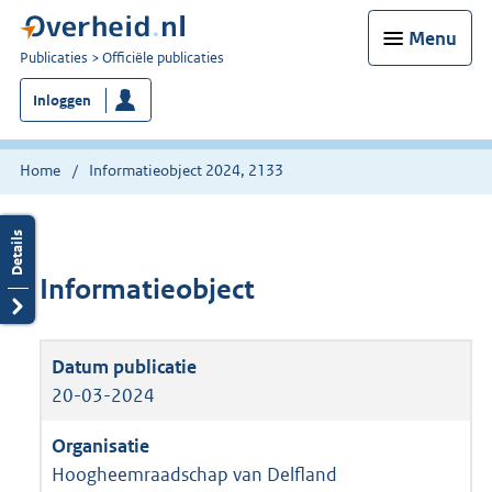
Menu
U
Publicaties
Officiële publicaties
bent
Inloggen
nu
hier:
Home
Informatieobject 2024, 2133
Informatieobject
20-03-2024
Hoogheemraadschap van Delfland