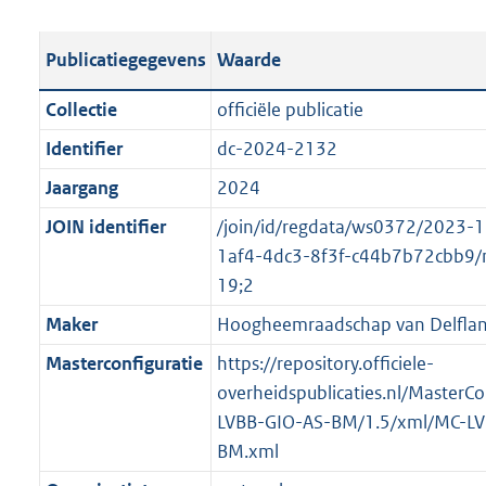
e
b
u
o
r
s
l
b
o
o
Publicatiegegevens
Waarde
t
i
l
t
o
a
c
i
t
t
Collectie
officiële publicatie
n
a
c
e
t
Identifier
dc-2024-2132
d
t
a
:
e
s
Jaargang
2024
i
t
2
:
g
e
i
M
o
JOIN identifier
/join/id/regdata/ws0372/2023-
r
i
e
b
n
1af4-4dc3-8f3f-c44b7b72cbb9
o
n
i
b
19;2
o
f
n
e
Maker
Hoogheemraadschap van Delfla
t
o
f
k
t
Masterconfiguratie
https://repository.officiele-
r
o
e
e
overheidspublicaties.nl/MasterCo
m
r
n
:
LVBB-GIO-AS-BM/1.5/xml/MC-LV
a
m
d
2
BM.xml
a
a
K