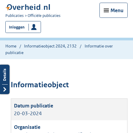
Menu
U
Publicaties
Officiële publicaties
bent
Inloggen
nu
hier:
Home
Informatieobject 2024, 2132
Informatie over
publicatie
Informatieobject
20-03-2024