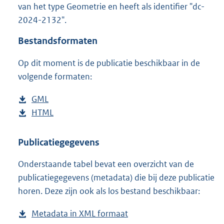
van het type Geometrie en heeft als identifier "dc-
o
2024-2132".
o
t
Bestandsformaten
t
e
Op dit moment is de publicatie beschikbaar in de
:
2
volgende formaten:
M
b
D
GML
b
o
D
HTML
e
b
w
o
s
e
n
w
t
s
Publicatiegegevens
l
n
a
t
Onderstaande tabel bevat een overzicht van de
o
l
n
a
publicatiegegevens (metadata) die bij deze publicatie
a
o
d
n
horen. Deze zijn ook als los bestand beschikbaar:
d
a
s
d
p
d
g
s
Metadata in XML formaat
b
u
p
r
g