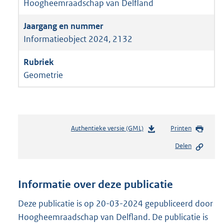
Hoogheemraadschap van Delfland
Informatieobject 2024, 2132
Geometrie
Authentieke versie (GML)
b
Printen
e
Delen
s
t
a
n
Informatie over deze publicatie
d
s
Deze publicatie is op 20-03-2024 gepubliceerd door
g
Hoogheemraadschap van Delfland. De publicatie is
r