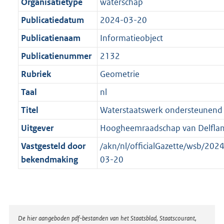
t
a
Organisatietype
waterschap
b
t
Publicatiedatum
2024-03-20
Publicatienaam
Informatieobject
Publicatienummer
2132
Rubriek
Geometrie
Taal
nl
Titel
Waterstaatswerk ondersteunend
Uitgever
Hoogheemraadschap van Delfla
Vastgesteld door
/akn/nl/officialGazette/wsb/20
bekendmaking
03-20
Disclaimer
De hier aangeboden pdf-bestanden van het Staatsblad, Staatscourant,