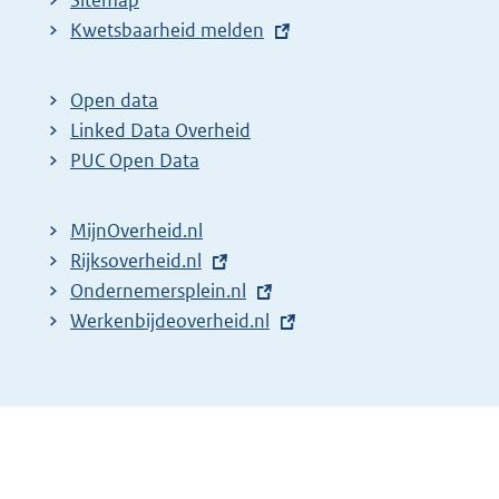
Sitemap
E
Kwetsbaarheid melden
x
t
Open data
e
Linked Data Overheid
r
PUC Open Data
n
e
MijnOverheid.nl
l
E
Rijksoverheid.nl
i
x
E
Ondernemersplein.nl
n
t
x
E
Werkenbijdeoverheid.nl
k
e
t
x
:
r
e
t
n
r
e
e
n
r
l
e
n