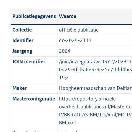
e
b
u
o
r
s
l
b
o
o
Publicatiegegevens
Waarde
t
i
l
t
o
a
c
i
t
t
Collectie
officiële publicatie
n
a
c
e
t
Identifier
dc-2024-2131
d
t
a
:
e
s
Jaargang
2024
i
t
5
:
g
e
i
3
o
JOIN identifier
/join/id/regdata/ws0372/2023-
r
i
e
K
n
0429-4fcf-a6e3-3e25e7ddd4be
o
n
i
b
b
19;2
o
f
n
e
Maker
Hoogheemraadschap van Delfla
t
o
f
k
t
Masterconfiguratie
https://repository.officiele-
r
o
e
e
overheidspublicaties.nl/MasterCo
m
r
n
:
LVBB-GIO-AS-BM/1.5/xml/MC-LV
a
m
d
2
BM.xml
a
a
K