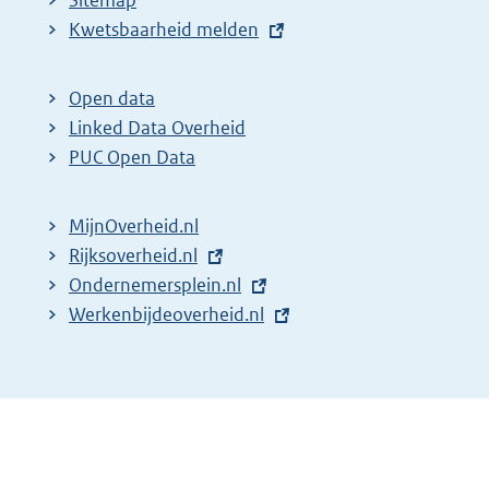
Sitemap
E
Kwetsbaarheid melden
x
t
Open data
e
Linked Data Overheid
r
PUC Open Data
n
e
MijnOverheid.nl
l
E
Rijksoverheid.nl
i
x
E
Ondernemersplein.nl
n
t
x
E
Werkenbijdeoverheid.nl
k
e
t
x
:
r
e
t
n
r
e
e
n
r
l
e
n