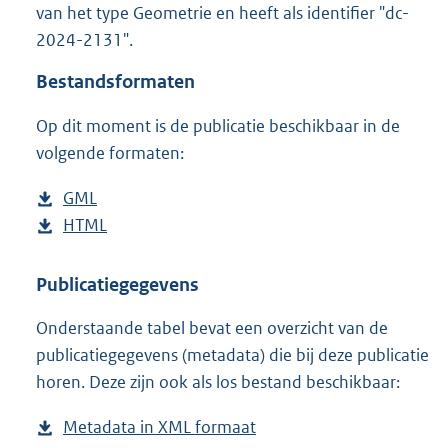
van het type Geometrie en heeft als identifier "dc-
o
2024-2131".
o
t
Bestandsformaten
t
e
Op dit moment is de publicatie beschikbaar in de
:
5
volgende formaten:
3
K
D
GML
b
b
o
D
HTML
e
b
w
o
s
e
n
w
t
s
Publicatiegegevens
l
n
a
t
Onderstaande tabel bevat een overzicht van de
o
l
n
a
publicatiegegevens (metadata) die bij deze publicatie
a
o
d
n
horen. Deze zijn ook als los bestand beschikbaar:
d
a
s
d
p
d
g
s
Metadata in XML formaat
b
u
p
r
g