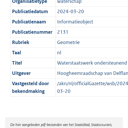
t
a
Organisatietype
waterschap
b
t
Publicatiedatum
2024-03-20
Publicatienaam
Informatieobject
Publicatienummer
2131
Rubriek
Geometrie
Taal
nl
Titel
Waterstaatswerk ondersteunend 
Uitgever
Hoogheemraadschap van Delfla
Vastgesteld door
/akn/nl/officialGazette/wsb/20
bekendmaking
03-20
Disclaimer
De hier aangeboden pdf-bestanden van het Staatsblad, Staatscourant,