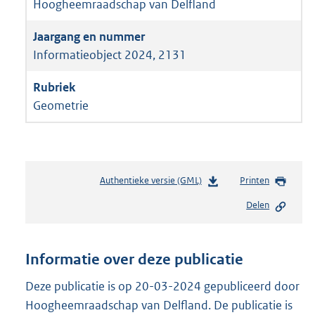
Hoogheemraadschap van Delfland
Informatieobject 2024, 2131
Geometrie
Authentieke versie (GML)
b
Printen
e
Delen
s
t
a
n
Informatie over deze publicatie
d
s
Deze publicatie is op 20-03-2024 gepubliceerd door
g
Hoogheemraadschap van Delfland. De publicatie is
r