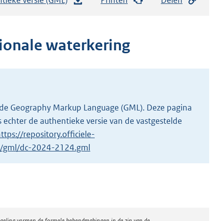
e
s
t
ionale waterkering
a
n
d
s
g
 in de Geography Markup Language (GML). Deze pagina
r
 echter de authentieke versie van de vastgestelde
o
ttps://repository.officiele-
o
/1/gml/dc-2024-2124.gml
t
t
e
:
2
regeling vormen de formele bekendmakingen in de zin van de