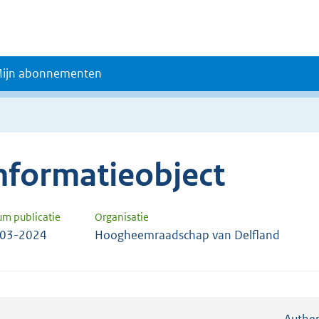
ijn abonnementen
nformatieobject
um publicatie
Organisatie
-03-2024
Hoogheemraadschap van Delfland
Authen