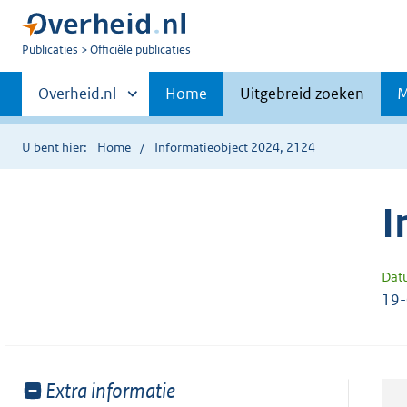
U
Publicaties
Officiële publicaties
bent
Primaire
nu
Andere
Overheid.nl
Home
Uitgebreid zoeken
M
hier:
sites
navigatie
binnen
U bent hier:
Home
Informatieobject 2024, 2124
I
Dat
19
Toon
Extra informatie