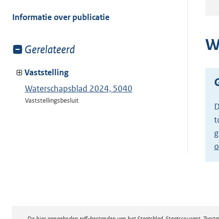
meer
van:
Informatie over publicatie
W
Toon
Gerelateerd
meer
van:
Vaststelling
Waterschapsblad 2024, 5040
Vaststellingsbesluit
D
t
g
o
De hier aangeboden pdf-bestanden van het Staatsblad, Staatscourant, Tract