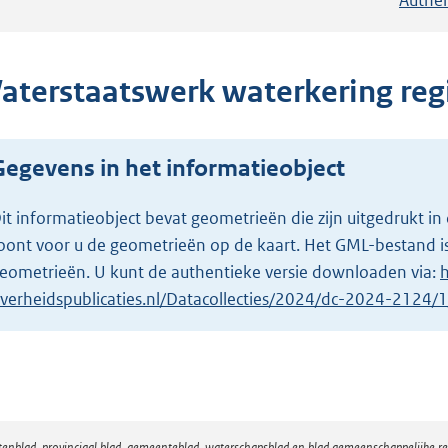
aterstaatswerk waterkering reg
Gegevens in het informatieobject
it informatieobject bevat geometrieën die zijn uitgedrukt
oont voor u de geometrieën op de kaart. Het GML-bestand is
eometrieën. U kunt de authentieke versie downloaden via:
h
verheidspublicaties.nl/Datacollecties/2024/dc-2024-2124
atenblad, provinciaal blad, gemeenteblad, waterschapsblad en blad gemeenschappelijke 