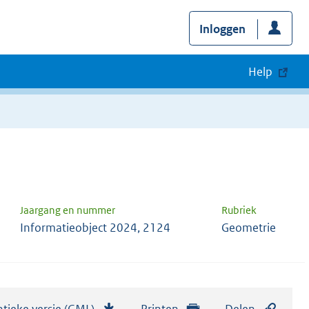
Inloggen
Help
Jaargang en nummer
Rubriek
Informatieobject 2024, 2124
Geometrie
tieke versie (GML)
b
Printen
Delen