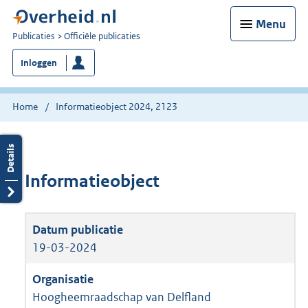
Menu
U
Publicaties
Officiële publicaties
bent
Inloggen
nu
hier:
Home
Informatieobject 2024, 2123
Informatieobject
19-03-2024
Hoogheemraadschap van Delfland