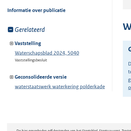
meer
van:
Informatie over publicatie
W
Toon
Gerelateerd
meer
van:
Vaststelling
Waterschapsblad 2024, 5040
Vaststellingsbesluit
D
t
Geconsolideerde versie
g
waterstaatswerk waterkering polderkade
o
Toon geconsolideerde versie
De hier aangeboden pdf-bestanden van het Staatsblad, Staatscourant, Tract