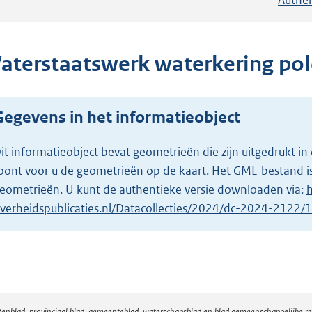
aterstaatswerk waterkering po
Gegevens in het informatieobject
it informatieobject bevat geometrieën die zijn uitgedrukt
oont voor u de geometrieën op de kaart. Het GML-bestand is
eometrieën. U kunt de authentieke versie downloaden via:
h
verheidspublicaties.nl/Datacollecties/2024/dc-2024-2122
atenblad, provinciaal blad, gemeenteblad, waterschapsblad en blad gemeenschappelijke 