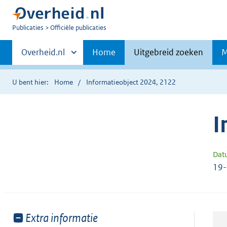
U
Publicaties
Officiële publicaties
bent
Primaire
nu
Andere
Overheid.nl
Home
Uitgebreid zoeken
M
hier:
sites
navigatie
binnen
U bent hier:
Home
Informatieobject 2024, 2122
I
Dat
19
Toon
Extra informatie