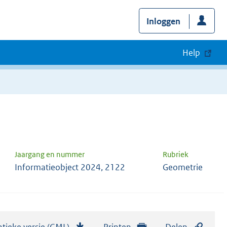
Inloggen
Help
Jaargang en nummer
Rubriek
Informatieobject 2024, 2122
Geometrie
tieke versie (GML)
b
Printen
Delen