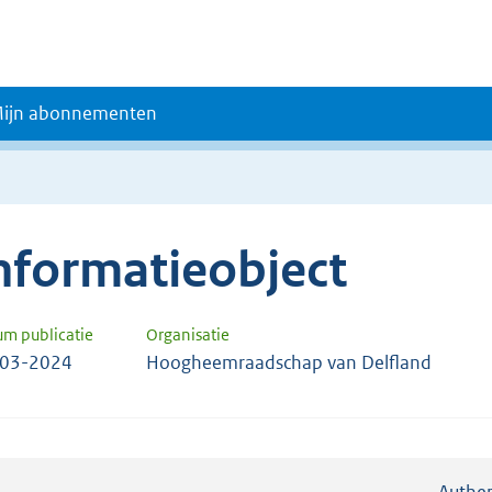
ijn abonnementen
nformatieobject
um publicatie
Organisatie
-03-2024
Hoogheemraadschap van Delfland
Authen