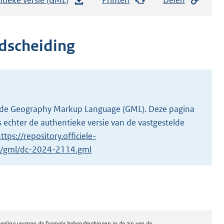
e
s
t
dscheiding
a
n
d
s
g
 in de Geography Markup Language (GML). Deze pagina
r
 echter de authentieke versie van de vastgestelde
o
ttps://repository.officiele-
o
/1/gml/dc-2024-2114.gml
t
t
e
:
4
regeling vormen de formele bekendmakingen in de zin van de