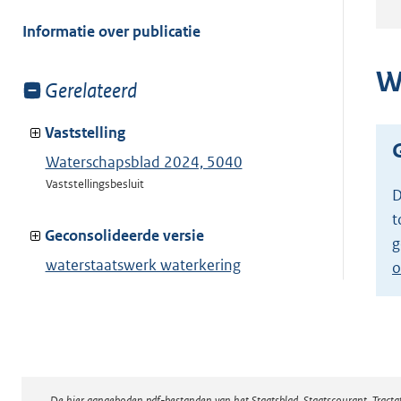
meer
van:
Informatie over publicatie
W
Toon
Gerelateerd
meer
van:
Vaststelling
Waterschapsblad 2024, 5040
Vaststellingsbesluit
D
t
Geconsolideerde versie
g
waterstaatswerk waterkering
o
landscheiding
Toon geconsolideerde versie
De hier aangeboden pdf-bestanden van het Staatsblad, Staatscourant, Tract