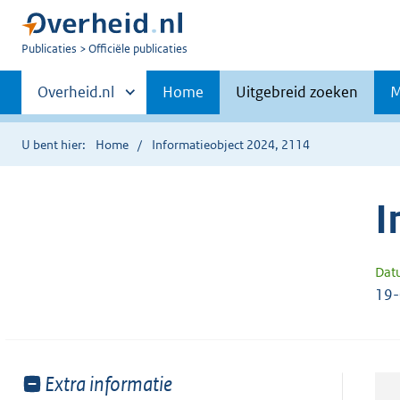
U
Publicaties
Officiële publicaties
bent
Primaire
nu
Andere
Overheid.nl
Home
Uitgebreid zoeken
M
hier:
sites
navigatie
binnen
U bent hier:
Home
Informatieobject 2024, 2114
I
Dat
19
Toon
Extra informatie