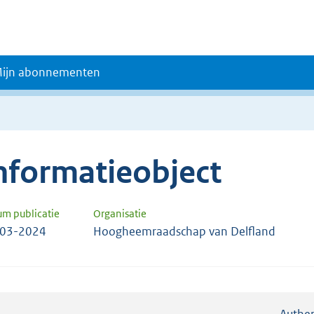
ijn abonnementen
nformatieobject
um publicatie
Organisatie
-03-2024
Hoogheemraadschap van Delfland
Authen