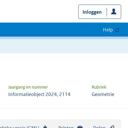
Inloggen
Help
Jaargang en nummer
Rubriek
Informatieobject 2024, 2114
Geometrie
tieke versie (GML)
b
Printen
Delen