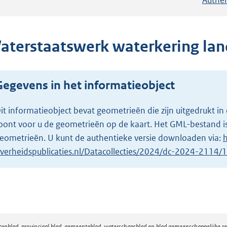
aterstaatswerk waterkering lan
Gegevens in het informatieobject
it informatieobject bevat geometrieën die zijn uitgedrukt
oont voor u de geometrieën op de kaart. Het GML-bestand is
eometrieën. U kunt de authentieke versie downloaden via:
h
verheidspublicaties.nl/Datacollecties/2024/dc-2024-2114
atenblad, provinciaal blad, gemeenteblad, waterschapsblad en blad gemeenschappelijke 