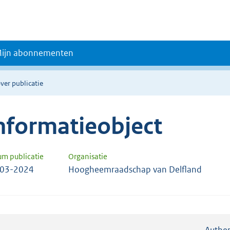
ijn abonnementen
ver publicatie
nformatieobject
um publicatie
Organisatie
-03-2024
Hoogheemraadschap van Delfland
Authen