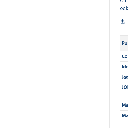
Ond
ook
Pu
Col
Ide
Ja
JOI
Ma
Ma