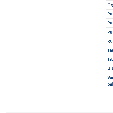
Or
Pu
Pu
Pu
Ru
Ta
Tit
Ui
Va
be