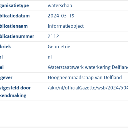
e
r
o
e
ganisatietype
waterschap
:
m
r
n
blicatiedatum
2024-03-19
2
a
m
d
K
a
a
blicatienaam
Informatieobject
b
t
a
blicatienummer
2112
t
briek
Geometrie
al
nl
el
Waterstaatswerk waterkering Delflan
tgever
Hoogheemraadschap van Delfland
stgesteld door
/akn/nl/officialGazette/wsb/2024/
kendmaking