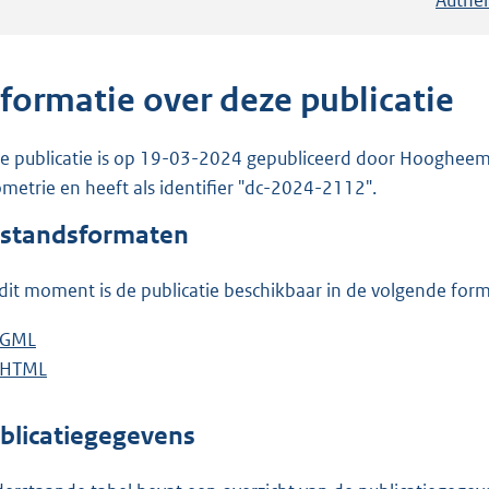
nformatie over deze publicatie
e publicatie is op 19-03-2024 gepubliceerd door Hoogheemra
metrie en heeft als identifier "dc-2024-2112".
standsformaten
dit moment is de publicatie beschikbaar in de volgende for
D
GML
b
o
D
HTML
e
b
w
o
s
e
n
w
t
s
blicatiegegevens
l
n
a
t
o
l
n
a