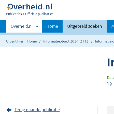
U
Publicaties
Officiële publicaties
bent
Primaire
nu
Andere
Overheid.nl
Home
Uitgebreid zoeken
M
hier:
sites
navigatie
binnen
U bent hier:
Home
Informatieobject 2024, 2112
Informatie o
I
Dat
19
Terug naar de publicatie