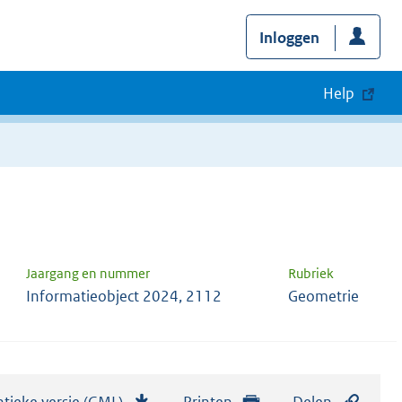
Inloggen
Help
Jaargang en nummer
Rubriek
Informatieobject 2024, 2112
Geometrie
tieke versie (GML)
b
Printen
Delen