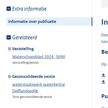
Toon
Extra informatie
meer
van:
I
Informatie over publicatie
Dez
Toon
Gerelateerd
Geo
meer
van:
Vaststelling
Be
Waterschapsblad 2024, 5040
Vaststellingsbesluit
Op 
Geconsolideerde versie
waterstaatswerk waterkering
Delflandsedijk
Pu
Toon geconsolideerde versie