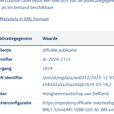
erstaande tabel bevat een overzicht van de publicatiegegeven
a
o
d
n
 als los bestand beschikbaar:
d
a
s
d
Metadata in XML formaat
b
p
d
g
s
e
u
p
r
g
s
b
u
o
r
blicatiegegevens
Waarde
t
l
b
o
o
a
i
l
t
o
lectie
officiële publicatie
n
c
i
t
t
ntifier
dc-2024-2112
d
a
c
e
t
s
t
a
:
e
argang
2024
g
i
t
1
:
N identifier
/join/id/regdata/ws0372/2023-12-
r
e
i
2
o
e583d2a5a2ba/nld@2024-03-18;2
o
i
e
9
n
ker
Hoogheemraadschap van Delfland
o
n
i
K
b
t
f
n
b
e
sterconfiguratie
https://repository.officiele-overheid
t
o
f
k
BM/1.5/xml/MC-LVBB-GIO-AS-BM.xm