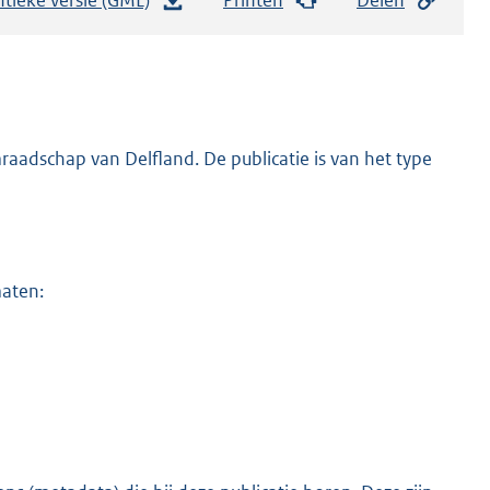
e
s
t
a
n
adschap van Delfland. De publicatie is van het type
d
s
g
r
maten:
o
o
t
t
e
:
1