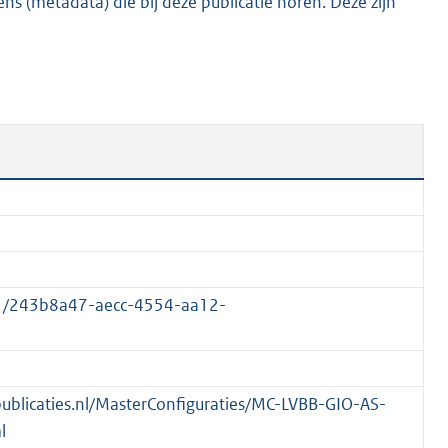
s (metadata) die bij deze publicatie horen. Deze zijn
2
9
K
b
01/243b8a47-aecc-4554-aa12-
spublicaties.nl/MasterConfiguraties/MC-LVBB-GIO-AS-
l