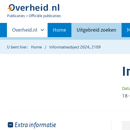
U
Publicaties
Officiële publicaties
bent
Primaire
nu
Andere
Overheid.nl
Home
Uitgebreid zoeken
M
hier:
sites
navigatie
binnen
U bent hier:
Home
Informatieobject 2024, 2109
I
Dat
18
Toon
Extra informatie