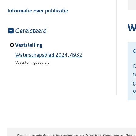
meer
van:
Informatie over publicatie
W
Toon
Gerelateerd
meer
van:
Vaststelling
Waterschapsblad 2024, 4932
Vaststellingsbesluit
D
t
g
o
De hier aangeboden pdf-bestanden van het Staatsblad, Staatscourant, Tract