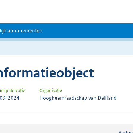
ijn abonnementen
nformatieobject
um publicatie
Organisatie
-03-2024
Hoogheemraadschap van Delfland
Authen