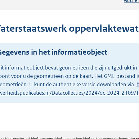
aterstaatswerk oppervlaktewat
Gegevens in het informatieobject
it informatieobject bevat geometrieën die zijn uitgedrukt
oont voor u de geometrieën op de kaart. Het GML-bestand is
eometrieën. U kunt de authentieke versie downloaden via:
h
verheidspublicaties.nl/Datacollecties/2024/dc-2024-2109
atenblad, provinciaal blad, gemeenteblad, waterschapsblad en blad gemeenschappelijke 