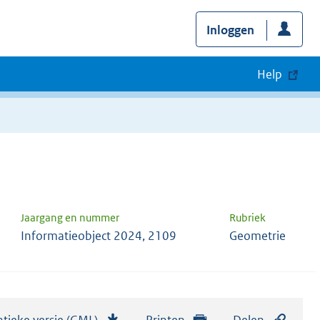
Inloggen
Help
Jaargang en nummer
Rubriek
Informatieobject 2024, 2109
Geometrie
tieke versie (GML)
b
Printen
Delen