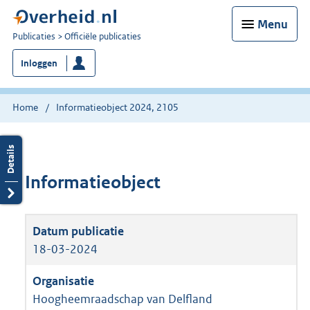
Menu
U
Publicaties
Officiële publicaties
bent
Inloggen
nu
hier:
Home
Informatieobject 2024, 2105
Informatieobject
18-03-2024
Hoogheemraadschap van Delfland