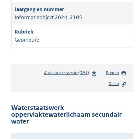
Informatieobject 2024, 2105
Geometrie
Authentieke versie (GML)
b
Printen
e
Delen
s
t
a
n
Waterstaatswerk
d
oppervlaktewaterlichaam secundair
s
water
g
r
o