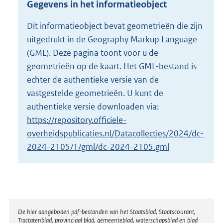
Gegevens in het informatieobject
o
t
Dit informatieobject bevat geometrieën die zijn
t
uitgedrukt in de Geography Markup Language
e
:
(GML). Deze pagina toont voor u de
8
geometrieën op de kaart. Het GML-bestand is
6
echter de authentieke versie van de
,
vastgestelde geometrieën. U kunt de
8
M
authentieke versie downloaden via:
b
https://repository.officiele-
overheidspublicaties.nl/Datacollecties/2024/dc-
2024-2105/1/gml/dc-2024-2105.gml
Disclaimer
De hier aangeboden pdf-bestanden van het Staatsblad, Staatscourant,
Tractatenblad, provinciaal blad, gemeenteblad, waterschapsblad en blad