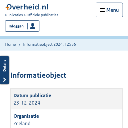
Menu
U
Publicaties
Officiële publicaties
bent
Inloggen
nu
hier:
Home
Informatieobject 2024, 12556
Informatieobject
23-12-2024
Zeeland