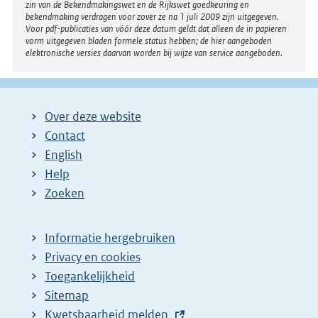
zin van de Bekendmakingswet en de Rijkswet goedkeuring en
bekendmaking verdragen voor zover ze na 1 juli 2009 zijn uitgegeven.
Voor pdf-publicaties van vóór deze datum geldt dat alleen de in papieren
vorm uitgegeven bladen formele status hebben; de hier aangeboden
elektronische versies daarvan worden bij wijze van service aangeboden.
Over deze website
Contact
English
Help
Zoeken
Informatie hergebruiken
Privacy en cookies
Toegankelijkheid
Sitemap
E
Kwetsbaarheid melden