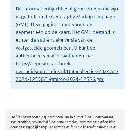
o
Dit informatieobject bevat geometrieën die zijn
t
uitgedrukt in de Geography Markup Language
t
e
(GML). Deze pagina toont voor u de
:
geometrieën op de kaart. Het GML-bestand is
8
echter de authentieke versie van de
1
vastgestelde geometrieën. U kunt de
,
7
authentieke versie downloaden via:
M
https://repository.officiele-
b
overheidspublicaties.nl/Datacollecties/2024/dc-
2024-12556/1/gml/dc-2024-12556.gml
Disclaimer
De hier aangeboden pdf-bestanden van het Staatsblad, Staatscourant,
Tractatenblad, provinciaal blad, gemeenteblad, waterschapsblad en blad
gemeenschappelijke regeling vormen de formele bekendmakingen in de