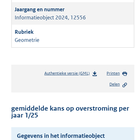
Informatieobject 2024, 12556
Geometrie
Authentieke versie (GML)
b
Printen
e
Delen
s
t
a
n
gemiddelde kans op overstroming per
d
jaar 1/25
s
g
r
Gegevens in het informatieobject
o