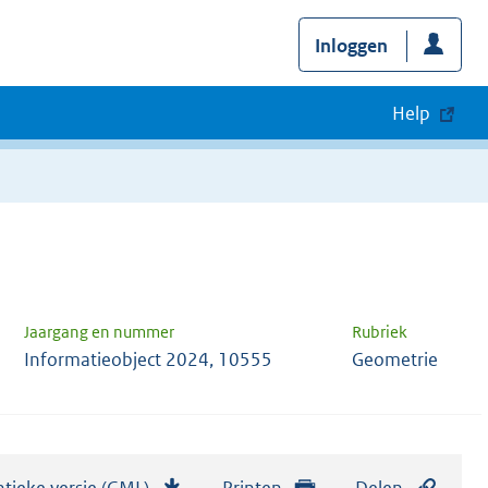
Inloggen
Help
Jaargang en nummer
Rubriek
Informatieobject 2024, 10555
Geometrie
tieke versie (GML)
b
Printen
Delen