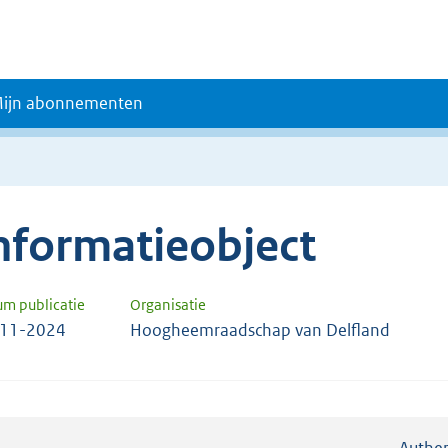
ijn abonnementen
nformatieobject
um publicatie
Organisatie
-11-2024
Hoogheemraadschap van Delfland
Authen