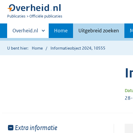
U
Publicaties
Officiële publicaties
bent
Primaire
nu
Andere
Overheid.nl
Home
Uitgebreid zoeken
M
hier:
sites
navigatie
binnen
U bent hier:
Home
Informatieobject 2024, 10555
I
Dat
28
Toon
Extra informatie