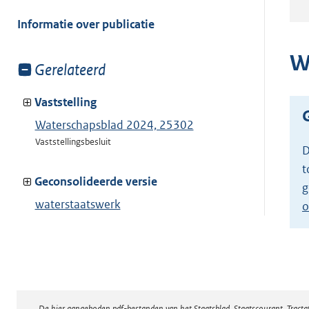
meer
van:
Informatie over publicatie
W
Toon
Gerelateerd
meer
van:
Vaststelling
Waterschapsblad 2024, 25302
Vaststellingsbesluit
D
t
Geconsolideerde versie
g
waterstaatswerk
o
oppervlaktewaterlichaam primair water
Toon geconsolideerde versie
De hier aangeboden pdf-bestanden van het Staatsblad, Staatscourant, Tract