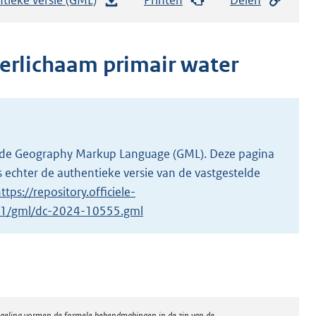
e
s
t
erlichaam primair water
a
n
d
s
g
 in de Geography Markup Language (GML). Deze pagina
r
 echter de authentieke versie van de vastgestelde
o
ttps://repository.officiele-
o
5/1/gml/dc-2024-10555.gml
t
t
e
:
3
regeling vormen de formele bekendmakingen in de zin van de