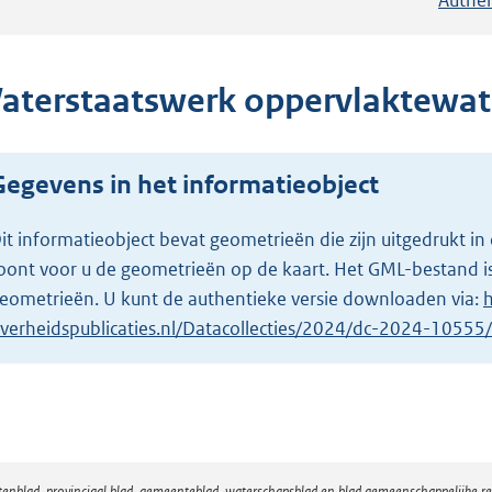
aterstaatswerk oppervlaktewat
Gegevens in het informatieobject
it informatieobject bevat geometrieën die zijn uitgedrukt
oont voor u de geometrieën op de kaart. Het GML-bestand is
eometrieën. U kunt de authentieke versie downloaden via:
h
verheidspublicaties.nl/Datacollecties/2024/dc-2024-1055
atenblad, provinciaal blad, gemeenteblad, waterschapsblad en blad gemeenschappelijke 