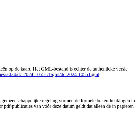
ën op de kaart. Het GML-bestand is echter de authentieke versie
llecties/2024/dc-2024-10551/1/gml/dc-2024-10551.gml
lad gemeenschappelijke regeling vormen de formele bekendmakingen in
pdf-publicaties van vóór deze datum geldt dat alleen de in papieren