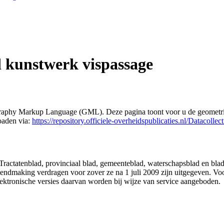
 kunstwerk vispassage
eography Markup Language (GML). Deze pagina toont voor u de geometrie
oaden via:
https://repository.officiele-overheidspublicaties.nl/Dataco
 Tractatenblad, provinciaal blad, gemeenteblad, waterschapsblad en b
making verdragen voor zover ze na 1 juli 2009 zijn uitgegeven. Voor 
ektronische versies daarvan worden bij wijze van service aangeboden.