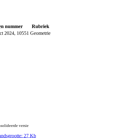
 en nummer
Rubriek
ect 2024, 10551
Geometrie
solideerde versie
andsgrootte: 27 Kb