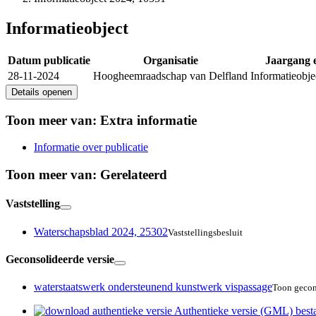
Informatieobject
Datum publicatie
Organisatie
Jaargang
28-11-2024
Hoogheemraadschap van Delfland
Informatieobj
Details openen
Toon meer van:
Extra informatie
Informatie over publicatie
Toon meer van:
Gerelateerd
Vaststelling
Waterschapsblad 2024, 25302
Vaststellingsbesluit
Geconsolideerde versie
waterstaatswerk ondersteunend kunstwerk vispassage
Toon gecon
Authentieke versie (GML)
best