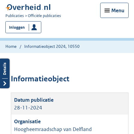
Menu
U
Publicaties
Officiële publicaties
bent
Inloggen
nu
hier:
Home
Informatieobject 2024, 10550
Informatieobject
28-11-2024
Hoogheemraadschap van Delfland