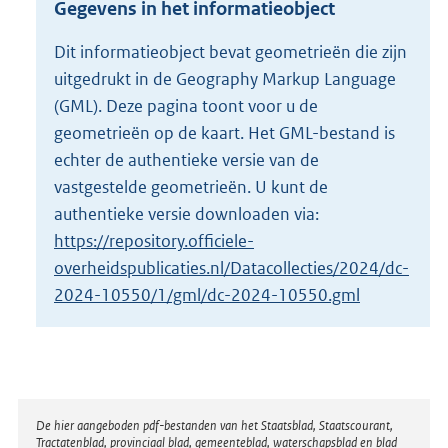
Gegevens in het informatieobject
o
t
Dit informatieobject bevat geometrieën die zijn
t
uitgedrukt in de Geography Markup Language
e
:
(GML). Deze pagina toont voor u de
6
geometrieën op de kaart. Het GML-bestand is
3
echter de authentieke versie van de
,
vastgestelde geometrieën. U kunt de
8
M
authentieke versie downloaden via:
b
https://repository.officiele-
overheidspublicaties.nl/Datacollecties/2024/dc-
2024-10550/1/gml/dc-2024-10550.gml
Disclaimer
De hier aangeboden pdf-bestanden van het Staatsblad, Staatscourant,
Tractatenblad, provinciaal blad, gemeenteblad, waterschapsblad en blad