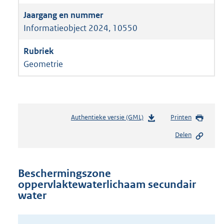
Informatieobject 2024, 10550
Geometrie
Authentieke versie (GML)
b
Printen
e
Delen
s
t
a
n
Beschermingszone
d
oppervlaktewaterlichaam secundair
s
water
g
r
o