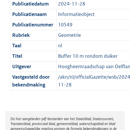
t
a
Publicatiedatum
2024-11-28
b
t
Publicatienaam
Informatieobject
Publicatienummer
10549
Rubriek
Geometrie
Taal
nl
Titel
Buffer 10 m rondom duiker
Uitgever
Hoogheemraadschap van Delfla
Vastgesteld door
/akn/nl/officialGazette/wsb/2
bekendmaking
11-28
Disclaimer
De hier aangeboden pdf-bestanden van het Staatsblad, Staatscourant,
Tractatenblad, provinciaal blad, gemeenteblad, waterschapsblad en blad
gemeenschappelijke regeling vormen de formele bekendmakingen in de