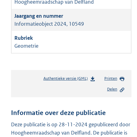
Hoogheemraadschap van Delfland
Informatieobject 2024, 10549
Geometrie
Authentieke versie (GML)
b
Printen
e
Delen
s
t
a
n
Informatie over deze publicatie
d
s
Deze publicatie is op 28-11-2024 gepubliceerd door
g
Hoogheemraadschap van Delfland. De publicatie is
r