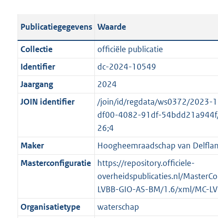
e
b
u
o
r
s
l
b
o
o
Publicatiegegevens
Waarde
t
i
l
t
o
a
c
i
t
t
Collectie
officiële publicatie
n
a
c
e
t
Identifier
dc-2024-10549
d
t
a
:
e
s
Jaargang
2024
i
t
2
:
g
e
i
6
o
JOIN identifier
/join/id/regdata/ws0372/2023-
r
i
e
,
n
df00-4082-91df-54bdd21a944f
o
n
i
2
b
26;4
o
f
n
M
e
Maker
Hoogheemraadschap van Delfla
t
o
f
b
k
t
Masterconfiguratie
https://repository.officiele-
r
o
e
e
overheidspublicaties.nl/MasterCo
m
r
n
:
LVBB-GIO-AS-BM/1.6/xml/MC-L
a
m
d
2
a
a
Organisatietype
waterschap
K