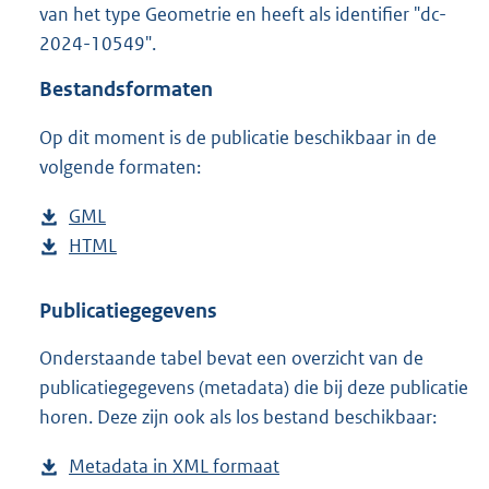
van het type Geometrie en heeft als identifier "dc-
o
2024-10549".
o
t
Bestandsformaten
t
e
Op dit moment is de publicatie beschikbaar in de
:
2
volgende formaten:
6
,
D
GML
b
2
o
D
HTML
e
b
M
w
o
s
e
b
n
w
t
s
Publicatiegegevens
l
n
a
t
Onderstaande tabel bevat een overzicht van de
o
l
n
a
publicatiegegevens (metadata) die bij deze publicatie
a
o
d
n
horen. Deze zijn ook als los bestand beschikbaar:
d
a
s
d
p
d
g
s
Metadata in XML formaat
b
u
p
r
g