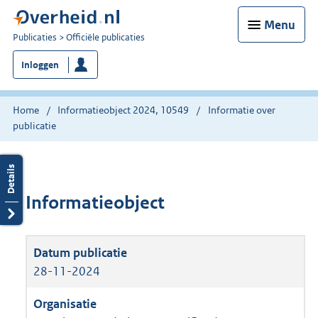
Menu
U
Publicaties
Officiële publicaties
bent
Inloggen
nu
hier:
Home
Informatieobject 2024, 10549
Informatie over
publicatie
Informatieobject
28-11-2024