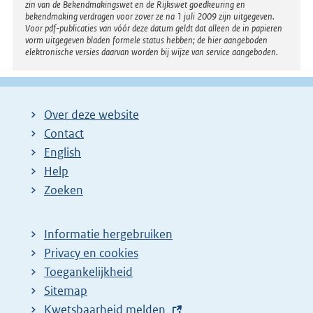
zin van de Bekendmakingswet en de Rijkswet goedkeuring en
bekendmaking verdragen voor zover ze na 1 juli 2009 zijn uitgegeven.
Voor pdf-publicaties van vóór deze datum geldt dat alleen de in papieren
vorm uitgegeven bladen formele status hebben; de hier aangeboden
elektronische versies daarvan worden bij wijze van service aangeboden.
Over deze website
Contact
English
Help
Zoeken
Informatie hergebruiken
Privacy en cookies
Toegankelijkheid
Sitemap
E
Kwetsbaarheid melden