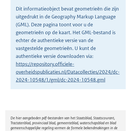
o
Dit informatieobject bevat geometrieën die zijn
t
uitgedrukt in de Geography Markup Language
t
e
(GML). Deze pagina toont voor u de
:
geometrieën op de kaart. Het GML-bestand is
3
echter de authentieke versie van de
5
vastgestelde geometrieën. U kunt de
,
4
authentieke versie downloaden via:
M
https://repository.officiele-
b
overheidspublicaties.nl/Datacollecties/2024/dc-
2024-10548/1/gml/dc-2024-10548.gml
Disclaimer
De hier aangeboden pdf-bestanden van het Staatsblad, Staatscourant,
Tractatenblad, provinciaal blad, gemeenteblad, waterschapsblad en blad
gemeenschappelijke regeling vormen de formele bekendmakingen in de