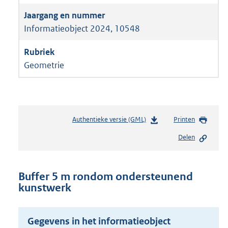
Informatieobject 2024, 10548
Geometrie
Authentieke versie (GML)
b
Printen
e
Delen
s
t
a
n
Buffer 5 m rondom ondersteunend
d
kunstwerk
s
g
r
Gegevens in het informatieobject
o