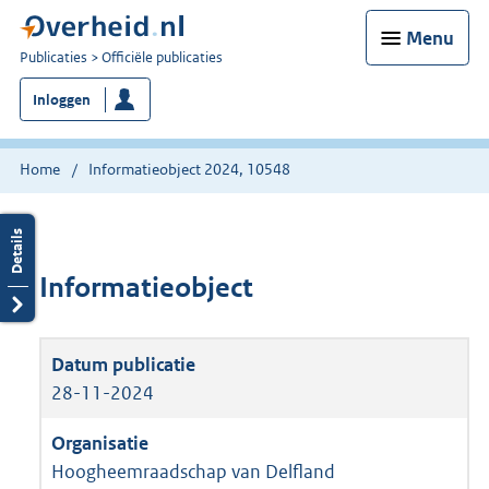
Menu
U
Publicaties
Officiële publicaties
bent
Inloggen
nu
hier:
Home
Informatieobject 2024, 10548
Informatieobject
28-11-2024
Hoogheemraadschap van Delfland