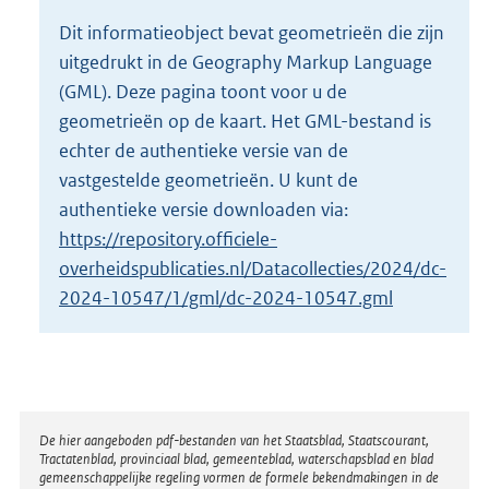
o
Dit informatieobject bevat geometrieën die zijn
t
uitgedrukt in de Geography Markup Language
t
e
(GML). Deze pagina toont voor u de
:
geometrieën op de kaart. Het GML-bestand is
2
echter de authentieke versie van de
4
vastgestelde geometrieën. U kunt de
,
4
authentieke versie downloaden via:
M
https://repository.officiele-
b
overheidspublicaties.nl/Datacollecties/2024/dc-
2024-10547/1/gml/dc-2024-10547.gml
Disclaimer
De hier aangeboden pdf-bestanden van het Staatsblad, Staatscourant,
Tractatenblad, provinciaal blad, gemeenteblad, waterschapsblad en blad
gemeenschappelijke regeling vormen de formele bekendmakingen in de