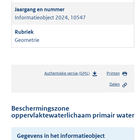
Informatieobject 2024, 10547
Geometrie
Authentieke versie (GML)
b
Printen
e
Delen
s
t
a
n
Beschermingszone
d
oppervlaktewaterlichaam primair water
s
g
r
Gegevens in het informatieobject
o