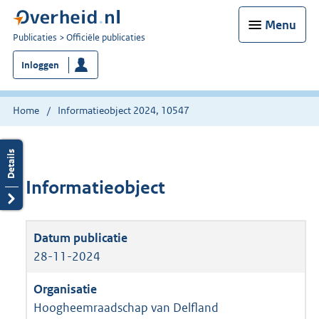
Menu
U
Publicaties
Officiële publicaties
bent
Inloggen
nu
hier:
Home
Informatieobject 2024, 10547
Informatieobject
28-11-2024
Hoogheemraadschap van Delfland