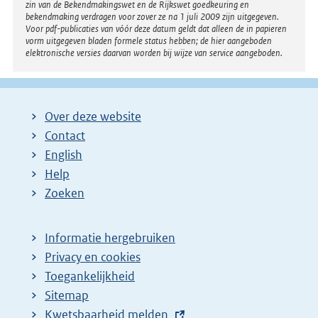
zin van de Bekendmakingswet en de Rijkswet goedkeuring en
bekendmaking verdragen voor zover ze na 1 juli 2009 zijn uitgegeven.
Voor pdf-publicaties van vóór deze datum geldt dat alleen de in papieren
vorm uitgegeven bladen formele status hebben; de hier aangeboden
elektronische versies daarvan worden bij wijze van service aangeboden.
Over deze website
Contact
English
Help
Zoeken
Informatie hergebruiken
Privacy en cookies
Toegankelijkheid
Sitemap
E
Kwetsbaarheid melden