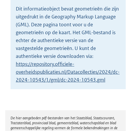
o
Dit informatieobject bevat geometrieën die zijn
t
uitgedrukt in de Geography Markup Language
t
e
(GML). Deze pagina toont voor u de
:
geometrieën op de kaart. Het GML-bestand is
1
echter de authentieke versie van de
7
vastgestelde geometrieën. U kunt de
,
8
authentieke versie downloaden via:
M
https://repository.officiele-
b
overheidspublicaties.nl/Datacollecties/2024/dc-
2024-10543/1/gml/dc-2024-10543.gml
Disclaimer
De hier aangeboden pdf-bestanden van het Staatsblad, Staatscourant,
Tractatenblad, provinciaal blad, gemeenteblad, waterschapsblad en blad
gemeenschappelijke regeling vormen de formele bekendmakingen in de