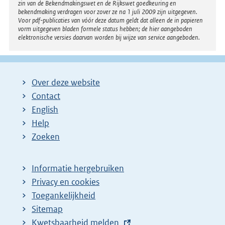
zin van de Bekendmakingswet en de Rijkswet goedkeuring en
bekendmaking verdragen voor zover ze na 1 juli 2009 zijn uitgegeven.
Voor pdf-publicaties van vóór deze datum geldt dat alleen de in papieren
vorm uitgegeven bladen formele status hebben; de hier aangeboden
elektronische versies daarvan worden bij wijze van service aangeboden.
Over deze website
Contact
English
Help
Zoeken
Informatie hergebruiken
Privacy en cookies
Toegankelijkheid
Sitemap
E
Kwetsbaarheid melden