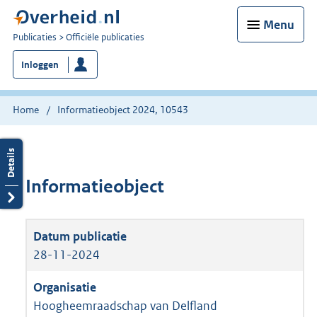
Menu
U
Publicaties
Officiële publicaties
bent
Inloggen
nu
hier:
Home
Informatieobject 2024, 10543
Informatieobject
28-11-2024
Hoogheemraadschap van Delfland