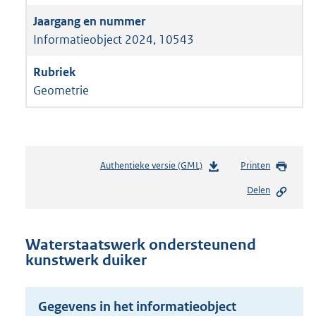
Informatieobject 2024, 10543
Geometrie
Authentieke versie (GML)
b
Printen
e
Delen
s
t
a
n
Waterstaatswerk ondersteunend
d
kunstwerk duiker
s
g
r
Gegevens in het informatieobject
o