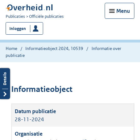
Menu
U
Publicaties
Officiële publicaties
bent
Inloggen
nu
hier:
Home
Informatieobject 2024, 10539
Informatie over
publicatie
Informatieobject
28-11-2024