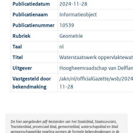
t
a
Publicatiedatum
2024-11-28
b
t
Publicatienaam
Informatieobject
Publicatienummer
10539
Rubriek
Geometrie
Taal
nl
Titel
Waterstaatswerk oppervlaktewat
Uitgever
Hoogheemraadschap van Delfla
Vastgesteld door
/akn/nl/officialGazette/wsb/2
bekendmaking
11-28
Disclaimer
De hier aangeboden pdf-bestanden van het Staatsblad, Staatscourant,
Tractatenblad, provinciaal blad, gemeenteblad, waterschapsblad en blad
gemeenschappelijke regeling vormen de formele bekendmakingen in de