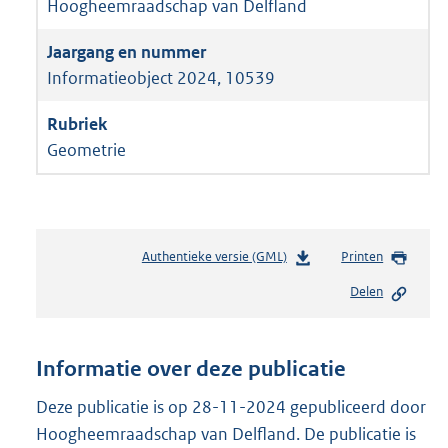
Hoogheemraadschap van Delfland
Informatieobject 2024, 10539
Geometrie
Authentieke versie (GML)
b
Printen
e
Delen
s
t
a
n
Informatie over deze publicatie
d
s
Deze publicatie is op 28-11-2024 gepubliceerd door
g
Hoogheemraadschap van Delfland. De publicatie is
r