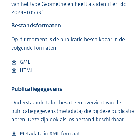
van het type Geometrie en heeft als identifier "dc-
o
2024-10539".
o
t
Bestandsformaten
t
e
Op dit moment is de publicatie beschikbaar in de
:
4
volgende formaten:
,
3
D
GML
b
M
o
D
HTML
e
b
b
w
o
s
e
n
w
t
s
Publicatiegegevens
l
n
a
t
Onderstaande tabel bevat een overzicht van de
o
l
n
a
publicatiegegevens (metadata) die bij deze publicatie
a
o
d
n
horen. Deze zijn ook als los bestand beschikbaar:
d
a
s
d
p
d
g
s
Metadata in XML formaat
b
u
p
r
g