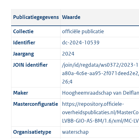
e
b
u
o
r
s
l
b
o
o
Publicatiegegevens
Waarde
t
i
l
t
o
a
c
i
t
t
Collectie
officiële publicatie
n
a
c
e
t
Identifier
dc-2024-10539
d
t
a
:
e
s
Jaargang
2024
i
t
4
:
g
e
i
,
o
JOIN identifier
/join/id/regdata/ws0372/2023-
r
i
e
3
n
a80a-4c6e-aa95-2f071deed2e2
o
n
i
M
b
26;4
o
f
n
b
e
Maker
Hoogheemraadschap van Delfla
t
o
f
k
t
Masterconfiguratie
https://repository.officiele-
r
o
e
e
overheidspublicaties.nl/MasterCo
m
r
n
:
LVBB-GIO-AS-BM/1.6/xml/MC-L
a
m
d
2
a
a
Organisatietype
waterschap
K