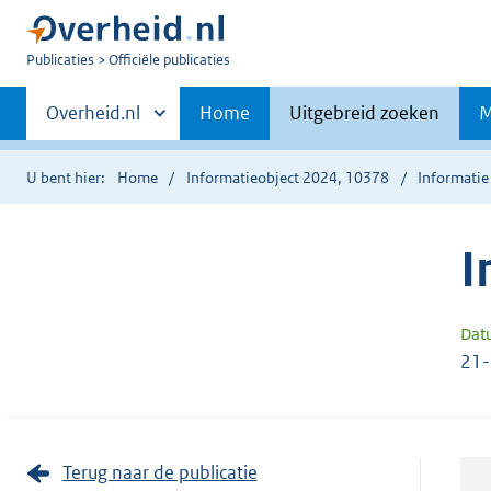
U
Publicaties
Officiële publicaties
bent
Primaire
nu
Andere
Overheid.nl
Home
Uitgebreid zoeken
M
hier:
sites
navigatie
binnen
U bent hier:
Home
Informatieobject 2024, 10378
Informatie
I
Dat
21
Terug naar de publicatie