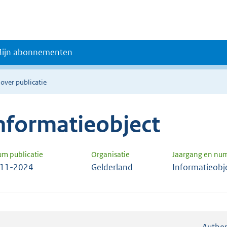
ijn abonnementen
 over publicatie
nformatieobject
um publicatie
Organisatie
Jaargang en nu
-11-2024
Gelderland
Informatieobj
Authen