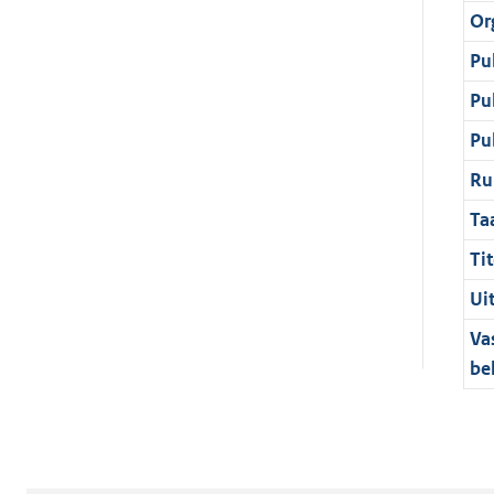
Or
Pu
Pu
Pu
Ru
Ta
Tit
Ui
Va
be