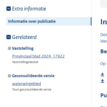
Toon
Extra informatie
meer
van:
I
Informatie over publicatie
Dez
Toon
Gerelateerd
ide
meer
van:
Vaststelling
Be
Provinciaal blad 2024, 17922
Vaststellingsbesluit
Op 
Geconsolideerde versie
waterwingebied
Toon geconsolideerde versie
Pu