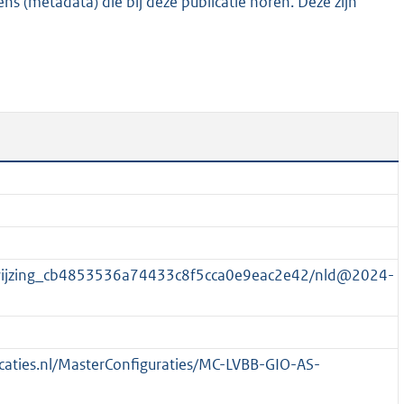
s (metadata) die bij deze publicatie horen. Deze zijn
5
6
K
b
nwijzing_cb4853536a74433c8f5cca0e9eac2e42/nld@2024-
licaties.nl/MasterConfiguraties/MC-LVBB-GIO-AS-