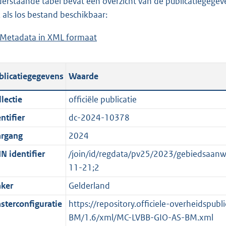
erstaande tabel bevat een overzicht van de publicatiegegeven
a
o
d
n
 als los bestand beschikbaar:
d
a
s
d
Metadata in XML formaat
b
p
d
g
s
e
u
p
r
g
s
b
u
o
r
blicatiegegevens
Waarde
t
l
b
o
o
a
i
l
t
o
lectie
officiële publicatie
n
c
i
t
t
ntifier
dc-2024-10378
d
a
c
e
t
s
t
a
:
e
argang
2024
g
i
t
1
:
N identifier
/join/id/regdata/pv25/2023/gebiedsaa
r
e
i
5
o
11-21;2
o
i
e
6
n
ker
Gelderland
o
n
i
K
b
t
f
n
b
e
sterconfiguratie
https://repository.officiele-overheidspub
t
o
f
k
BM/1.6/xml/MC-LVBB-GIO-AS-BM.xml