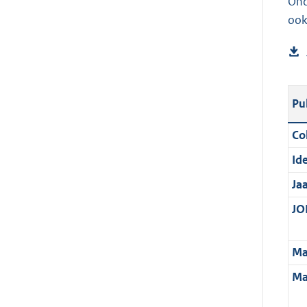
Ond
ook
Pu
Col
Ide
Ja
JOI
Ma
Ma