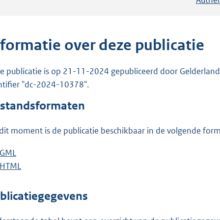
nformatie over deze publicatie
e publicatie is op 21-11-2024 gepubliceerd door Gelderland. 
ntifier "dc-2024-10378".
standsformaten
dit moment is de publicatie beschikbaar in de volgende for
D
GML
b
o
D
HTML
e
b
w
o
s
e
n
w
t
s
blicatiegegevens
l
n
a
t
o
l
n
a