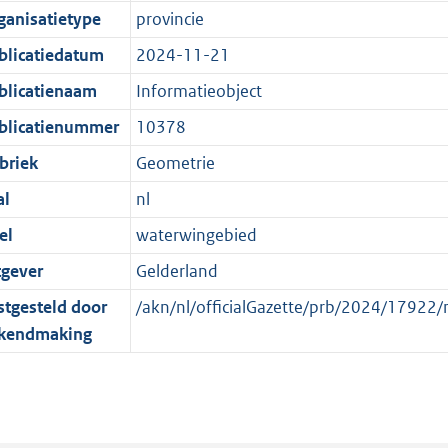
e
r
o
e
ganisatietype
provincie
:
m
r
n
blicatiedatum
2024-11-21
2
a
m
d
K
a
a
blicatienaam
Informatieobject
b
t
a
blicatienummer
10378
t
briek
Geometrie
al
nl
el
waterwingebied
tgever
Gelderland
stgesteld door
/akn/nl/officialGazette/prb/2024/1792
kendmaking