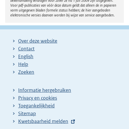
bekendmaking verdragen voor zover ze na 1 juli 2009 zijn uitgegeven.
Voor pdf-publicaties van vóór deze datum geldt dat alleen de in papieren
vorm uitgegeven bladen formele status hebben; de hier aangeboden
elektronische versies daarvan worden bij wijze van service aangeboden.
Over deze website
Contact
English
Help
Zoeken
Informatie hergebruiken
Privacy en cookies
Toegankelijkheid
Sitemap
E
Kwetsbaarheid melden
x