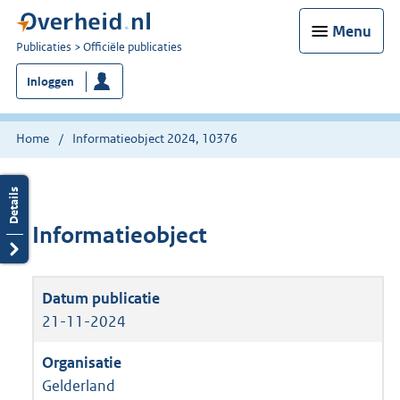
Menu
U
Publicaties
Officiële publicaties
bent
Inloggen
nu
hier:
Home
Informatieobject 2024, 10376
Informatieobject
21-11-2024
Gelderland