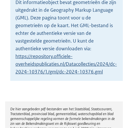
Dit informatieobject bevat geometrieën die zijn
o
uitgedrukt in de Geography Markup Language
t
t
(GML). Deze pagina toont voor u de
e
geometrieën op de kaart. Het GML-bestand is
:
echter de authentieke versie van de
5
vastgestelde geometrieën. U kunt de
5
9
authentieke versie downloaden via:
K
https://repository.officiele-
b
overheidspublicaties.nl/Datacollecties/2024/dc-
2024-10376/1/gml/dc-2024-10376.gml
Disclaimer
De hier aangeboden pdf-bestanden van het Staatsblad, Staatscourant,
Tractatenblad, provinciaal blad, gemeenteblad, waterschapsblad en blad
gemeenschappelijke regeling vormen de formele bekendmakingen in de
zin van de Bekendmakingswet en de Rijkswet goedkeuring en