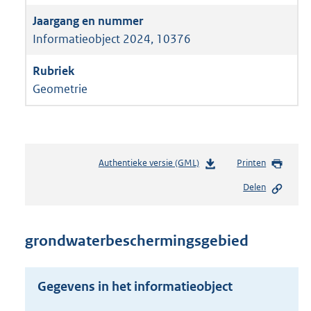
Informatieobject 2024, 10376
Geometrie
Authentieke versie (GML)
b
Printen
e
Delen
s
t
a
n
grondwaterbeschermingsgebied
d
s
g
Gegevens in het informatieobject
r
o