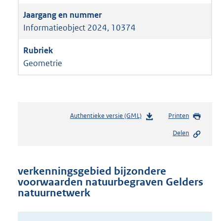
Informatieobject 2024, 10374
Geometrie
Authentieke versie (GML)
b
Printen
e
Delen
s
t
a
n
verkenningsgebied bijzondere
d
voorwaarden natuurbegraven Gelders
s
natuurnetwerk
g
r
o