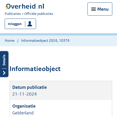
Menu
U
Publicaties
Officiële publicaties
bent
Inloggen
nu
hier:
Home
Informatieobject 2024, 10374
Informatieobject
21-11-2024
Gelderland