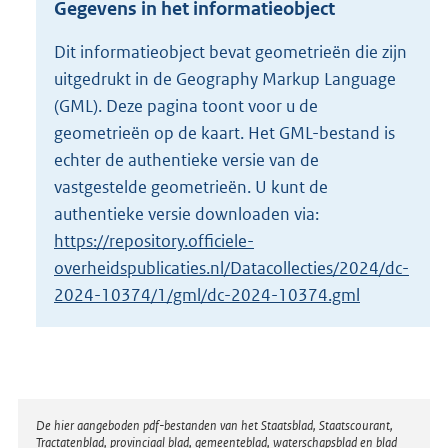
Gegevens in het informatieobject
o
t
Dit informatieobject bevat geometrieën die zijn
t
uitgedrukt in de Geography Markup Language
e
:
(GML). Deze pagina toont voor u de
3
geometrieën op de kaart. Het GML-bestand is
M
echter de authentieke versie van de
b
vastgestelde geometrieën. U kunt de
authentieke versie downloaden via:
https://repository.officiele-
overheidspublicaties.nl/Datacollecties/2024/dc-
2024-10374/1/gml/dc-2024-10374.gml
Disclaimer
De hier aangeboden pdf-bestanden van het Staatsblad, Staatscourant,
Tractatenblad, provinciaal blad, gemeenteblad, waterschapsblad en blad