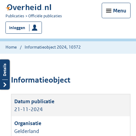
Menu
U
Publicaties
Officiële publicaties
bent
Inloggen
nu
hier:
Home
Informatieobject 2024, 10372
Informatieobject
21-11-2024
Gelderland