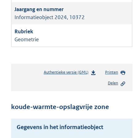
Informatieobject 2024, 10372
Geometrie
Authentieke versie (GML)
b
Printen
e
Delen
s
t
a
n
koude-warmte-opslagvrije zone
d
s
g
Gegevens in het informatieobject
r
o