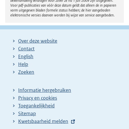
bekendmaking verdragen voor zover ze na 1 juli 2009 zijn uitgegeven.
Voor pdf-publicaties van vóór deze datum geldt dat alleen de in papieren
vorm uitgegeven bladen formele status hebben; de hier aangeboden
elektronische versies daarvan worden bij wijze van service aangeboden.
Over deze website
Contact
English
Help
Zoeken
Informatie hergebruiken
Privacy en cookies
Toegankelijkheid
Sitemap
E
Kwetsbaarheid melden
x