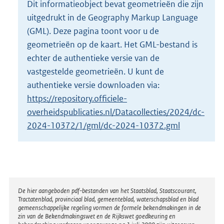
Dit informatieobject bevat geometrieën die zijn
o
uitgedrukt in de Geography Markup Language
t
t
(GML). Deze pagina toont voor u de
e
geometrieën op de kaart. Het GML-bestand is
:
echter de authentieke versie van de
3
vastgestelde geometrieën. U kunt de
9
9
authentieke versie downloaden via:
K
https://repository.officiele-
b
overheidspublicaties.nl/Datacollecties/2024/dc-
2024-10372/1/gml/dc-2024-10372.gml
Disclaimer
De hier aangeboden pdf-bestanden van het Staatsblad, Staatscourant,
Tractatenblad, provinciaal blad, gemeenteblad, waterschapsblad en blad
gemeenschappelijke regeling vormen de formele bekendmakingen in de
zin van de Bekendmakingswet en de Rijkswet goedkeuring en