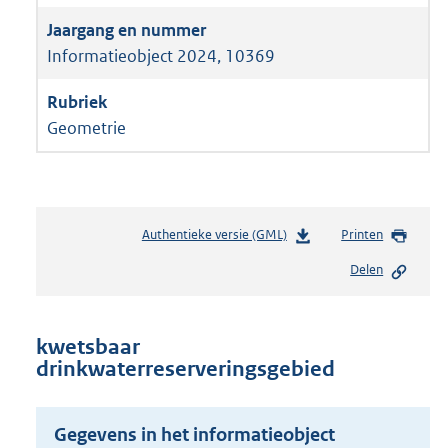
Informatieobject 2024, 10369
Geometrie
Authentieke versie (GML)
b
Printen
e
Delen
s
t
a
n
kwetsbaar
d
drinkwaterreserveringsgebied
s
g
r
Gegevens in het informatieobject
o