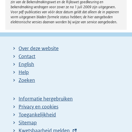
zin van de Bekendmakingswet en de Rijkswet goedkeuring en
bekendmaking verdragen voor zover ze na 1 juli 2009 zijn uitgegeven.
Voor pdf-publicaties van vóór deze datum geldt dat alleen de in papieren
vorm uitgegeven bladen formele status hebben; de hier aangeboden
elektronische versies daarvan worden bij wijze van service aangeboden.
Over deze website
Contact
English
Help
Zoeken
Informatie hergebruiken
Privacy en cookies
Toegankelijkheid
Sitemap
E
Kwetsbaarheid melden