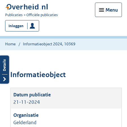
Menu
U
Publicaties
Officiële publicaties
bent
Inloggen
nu
hier:
Home
Informatieobject 2024, 10369
Informatieobject
21-11-2024
Gelderland