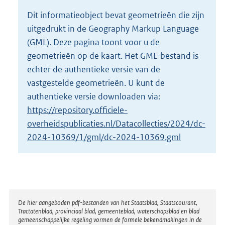
o
Dit informatieobject bevat geometrieën die zijn
t
uitgedrukt in de Geography Markup Language
t
e
(GML). Deze pagina toont voor u de
:
geometrieën op de kaart. Het GML-bestand is
5
echter de authentieke versie van de
5
vastgestelde geometrieën. U kunt de
7
K
authentieke versie downloaden via:
b
https://repository.officiele-
overheidspublicaties.nl/Datacollecties/2024/dc-
2024-10369/1/gml/dc-2024-10369.gml
Disclaimer
De hier aangeboden pdf-bestanden van het Staatsblad, Staatscourant,
Tractatenblad, provinciaal blad, gemeenteblad, waterschapsblad en blad
gemeenschappelijke regeling vormen de formele bekendmakingen in de