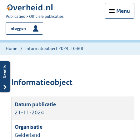
Menu
U
Publicaties
Officiële publicaties
bent
Inloggen
nu
hier:
Home
Informatieobject 2024, 10368
Informatieobject
21-11-2024
Gelderland