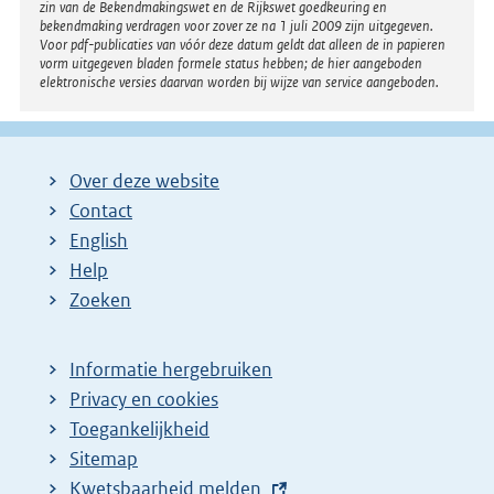
zin van de Bekendmakingswet en de Rijkswet goedkeuring en
bekendmaking verdragen voor zover ze na 1 juli 2009 zijn uitgegeven.
Voor pdf-publicaties van vóór deze datum geldt dat alleen de in papieren
vorm uitgegeven bladen formele status hebben; de hier aangeboden
elektronische versies daarvan worden bij wijze van service aangeboden.
Over deze website
Contact
English
Help
Zoeken
Informatie hergebruiken
Privacy en cookies
Toegankelijkheid
Sitemap
E
Kwetsbaarheid melden