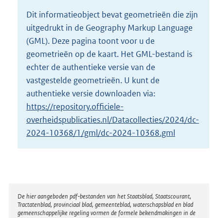
o
Dit informatieobject bevat geometrieën die zijn
t
uitgedrukt in de Geography Markup Language
t
e
(GML). Deze pagina toont voor u de
:
geometrieën op de kaart. Het GML-bestand is
1
echter de authentieke versie van de
,
vastgestelde geometrieën. U kunt de
2
M
authentieke versie downloaden via:
b
https://repository.officiele-
overheidspublicaties.nl/Datacollecties/2024/dc-
2024-10368/1/gml/dc-2024-10368.gml
Disclaimer
De hier aangeboden pdf-bestanden van het Staatsblad, Staatscourant,
Tractatenblad, provinciaal blad, gemeenteblad, waterschapsblad en blad
gemeenschappelijke regeling vormen de formele bekendmakingen in de