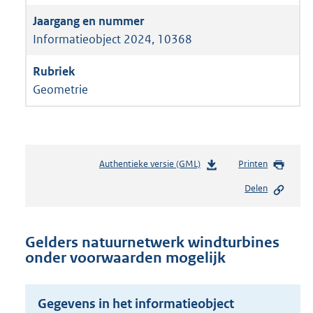
Informatieobject 2024, 10368
Geometrie
Authentieke versie (GML)
b
Printen
e
Delen
s
t
a
n
Gelders natuurnetwerk windturbines
d
onder voorwaarden mogelijk
s
g
r
Gegevens in het informatieobject
o