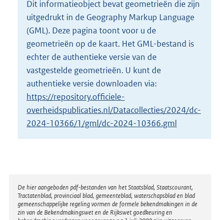
Dit informatieobject bevat geometrieën die zijn
o
uitgedrukt in de Geography Markup Language
t
t
(GML). Deze pagina toont voor u de
e
geometrieën op de kaart. Het GML-bestand is
:
echter de authentieke versie van de
2
vastgestelde geometrieën. U kunt de
1
,
authentieke versie downloaden via:
1
https://repository.officiele-
M
overheidspublicaties.nl/Datacollecties/2024/dc-
b
2024-10366/1/gml/dc-2024-10366.gml
Disclaimer
De hier aangeboden pdf-bestanden van het Staatsblad, Staatscourant,
Tractatenblad, provinciaal blad, gemeenteblad, waterschapsblad en blad
gemeenschappelijke regeling vormen de formele bekendmakingen in de
zin van de Bekendmakingswet en de Rijkswet goedkeuring en