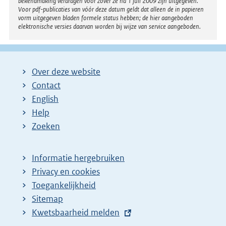
bekendmaking verdragen voor zover ze na 1 juli 2009 zijn uitgegeven.
Voor pdf-publicaties van vóór deze datum geldt dat alleen de in papieren
vorm uitgegeven bladen formele status hebben; de hier aangeboden
elektronische versies daarvan worden bij wijze van service aangeboden.
Over deze website
Contact
English
Help
Zoeken
Informatie hergebruiken
Privacy en cookies
Toegankelijkheid
Sitemap
E
Kwetsbaarheid melden
x