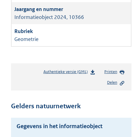
Informatieobject 2024, 10366
Geometrie
Authentieke versie (GML)
b
Printen
e
Delen
s
t
a
n
Gelders natuurnetwerk
d
s
g
Gegevens in het informatieobject
r
o