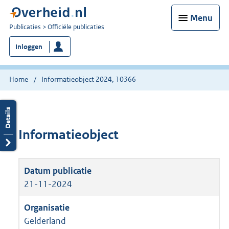
Menu
U
Publicaties
Officiële publicaties
bent
Inloggen
nu
hier:
Home
Informatieobject 2024, 10366
Informatieobject
21-11-2024
Gelderland