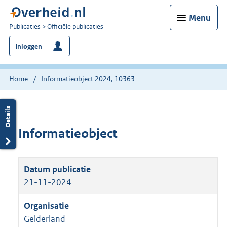
Menu
U
Publicaties
Officiële publicaties
bent
Inloggen
nu
hier:
Home
Informatieobject 2024, 10363
Informatieobject
21-11-2024
Gelderland