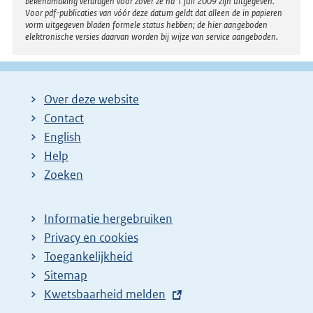
bekendmaking verdragen voor zover ze na 1 juli 2009 zijn uitgegeven.
Voor pdf-publicaties van vóór deze datum geldt dat alleen de in papieren
vorm uitgegeven bladen formele status hebben; de hier aangeboden
elektronische versies daarvan worden bij wijze van service aangeboden.
Over deze website
Contact
English
Help
Zoeken
Informatie hergebruiken
Privacy en cookies
Toegankelijkheid
Sitemap
E
Kwetsbaarheid melden
x