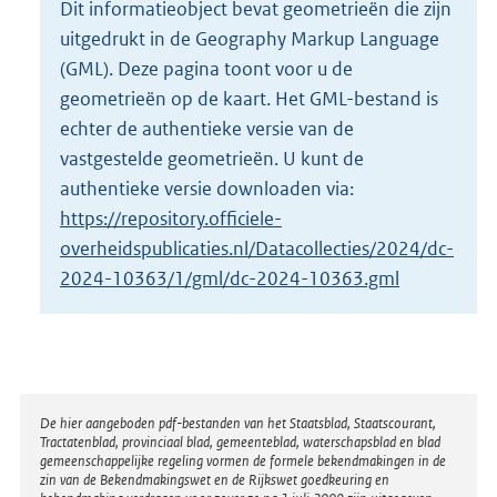
Dit informatieobject bevat geometrieën die zijn
o
uitgedrukt in de Geography Markup Language
t
t
(GML). Deze pagina toont voor u de
e
geometrieën op de kaart. Het GML-bestand is
:
echter de authentieke versie van de
4
vastgestelde geometrieën. U kunt de
0
9
authentieke versie downloaden via:
K
https://repository.officiele-
b
overheidspublicaties.nl/Datacollecties/2024/dc-
2024-10363/1/gml/dc-2024-10363.gml
Disclaimer
De hier aangeboden pdf-bestanden van het Staatsblad, Staatscourant,
Tractatenblad, provinciaal blad, gemeenteblad, waterschapsblad en blad
gemeenschappelijke regeling vormen de formele bekendmakingen in de
zin van de Bekendmakingswet en de Rijkswet goedkeuring en