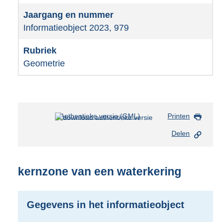
Informatieobject 2023, 979
Geometrie
Authentieke versie (GML)
b
Printen
e
Delen
s
t
a
n
kernzone van een waterkering
d
s
g
Gegevens in het informatieobject
r
o