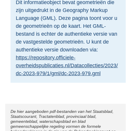
Dit informatieobject bevat geometrieën die
o
zijn uitgedrukt in de Geography Markup
t
t
Language (GML). Deze pagina toont voor u
e
de geometrieën op de kaart. Het GML-
:
bestand is echter de authentieke versie van
1
de vastgestelde geometrieën. U kunt de
,
7
authentieke versie downloaden via:
M
https://repository.officiele-
b
overheidspublicaties.nl/Datacollecties/2023/
dc-2023-979/1/gml/dc-2023-979.gml
Disclaimer
De hier aangeboden pdf-bestanden van het Staatsblad,
Staatscourant, Tractatenblad, provinciaal blad,
gemeenteblad, waterschapsblad en blad
gemeenschappelijke regeling vormen de formele