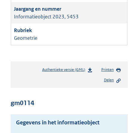
Informatieobject 2023, 5453
Geometrie
Authentieke versie (GML)
b
Printen
e
Delen
s
t
a
n
gm0114
d
s
g
Gegevens in het informatieobject
r
o