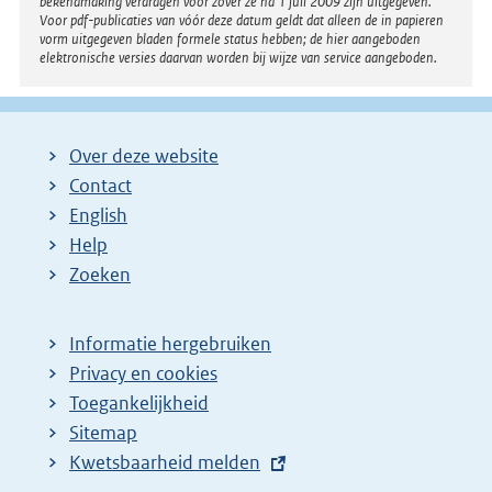
bekendmaking verdragen voor zover ze na 1 juli 2009 zijn uitgegeven.
Voor pdf-publicaties van vóór deze datum geldt dat alleen de in papieren
vorm uitgegeven bladen formele status hebben; de hier aangeboden
elektronische versies daarvan worden bij wijze van service aangeboden.
Over deze website
Contact
English
Help
Zoeken
Informatie hergebruiken
Privacy en cookies
Toegankelijkheid
Sitemap
E
Kwetsbaarheid melden
x