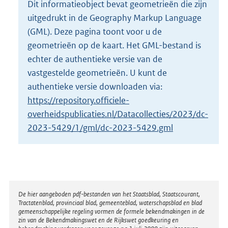
Dit informatieobject bevat geometrieën die zijn
o
uitgedrukt in de Geography Markup Language
t
t
(GML). Deze pagina toont voor u de
e
geometrieën op de kaart. Het GML-bestand is
:
echter de authentieke versie van de
7
vastgestelde geometrieën. U kunt de
6
K
authentieke versie downloaden via:
b
https://repository.officiele-
overheidspublicaties.nl/Datacollecties/2023/dc-
2023-5429/1/gml/dc-2023-5429.gml
Disclaimer
De hier aangeboden pdf-bestanden van het Staatsblad, Staatscourant,
Tractatenblad, provinciaal blad, gemeenteblad, waterschapsblad en blad
gemeenschappelijke regeling vormen de formele bekendmakingen in de
zin van de Bekendmakingswet en de Rijkswet goedkeuring en