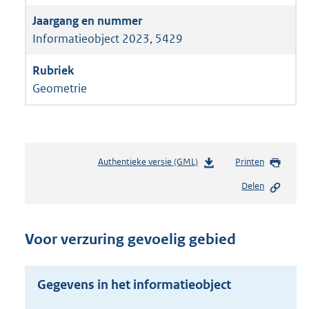
Informatieobject 2023, 5429
Geometrie
Authentieke versie (GML)
b
Printen
e
Delen
s
t
a
n
Voor verzuring gevoelig gebied
d
s
g
Gegevens in het informatieobject
r
o