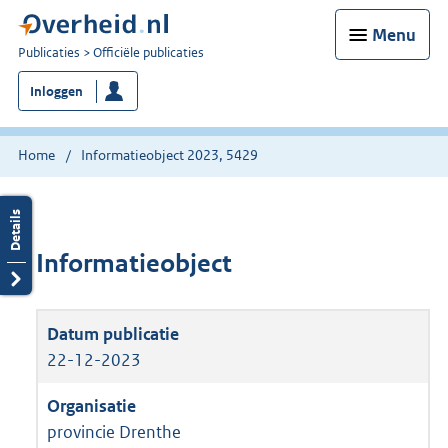
Menu
U
Publicaties
Officiële publicaties
bent
Inloggen
nu
hier:
Home
Informatieobject 2023, 5429
Informatieobject
22-12-2023
provincie Drenthe