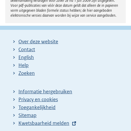
bekendmaking verdragen voor zover ze na 1 juli 2009 zijn uitgegeven.
Voor pdf-publicaties van vóór deze datum geldt dat alleen de in papieren
vorm uitgegeven bladen formele status hebben; de hier aangeboden
elektronische versies daarvan worden bij wijze van service aangeboden.
Over deze website
Contact
English
Help
Zoeken
Informatie hergebruiken
Privacy en cookies
Toegankelijkheid
Sitemap
E
Kwetsbaarheid melden
x