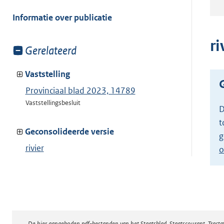
meer
van:
Informatie over publicatie
ri
Toon
Gerelateerd
meer
van:
Vaststelling
Provinciaal blad 2023, 14789
Vaststellingsbesluit
D
t
Geconsolideerde versie
g
rivier
o
Toon geconsolideerde versie
De hier aangeboden pdf-bestanden van het Staatsblad, Staatscourant, Tract