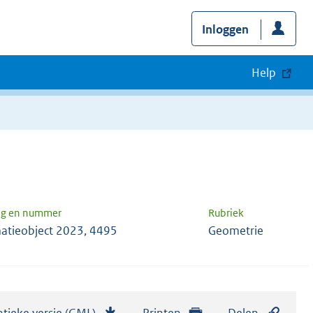
Inloggen
Help
ng en nummer
Rubriek
atieobject 2023, 4495
Geometrie
tieke versie (GML)
b
Printen
Delen