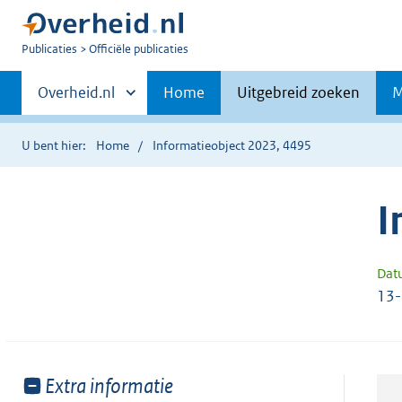
U
Publicaties
Officiële publicaties
bent
Primaire
nu
Andere
Overheid.nl
Home
Uitgebreid zoeken
M
hier:
sites
navigatie
binnen
U bent hier:
Home
Informatieobject 2023, 4495
I
Dat
13
Toon
Extra informatie