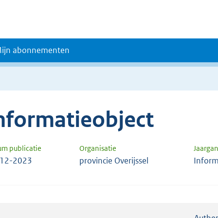
ijn abonnementen
nformatieobject
um publicatie
Organisatie
Jaarga
-12-2023
provincie Overijssel
Inform
Authen