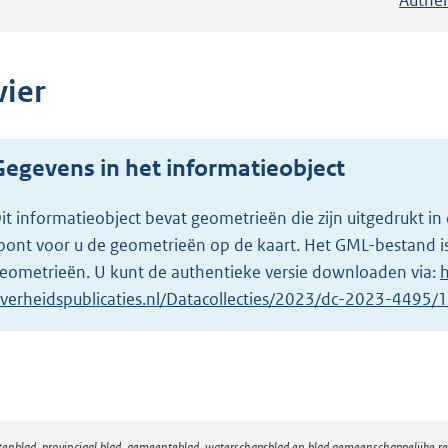
vier
Gegevens in het informatieobject
it informatieobject bevat geometrieën die zijn uitgedrukt
oont voor u de geometrieën op de kaart. Het GML-bestand is
eometrieën. U kunt de authentieke versie downloaden via:
h
verheidspublicaties.nl/Datacollecties/2023/dc-2023-4495
atenblad, provinciaal blad, gemeenteblad, waterschapsblad en blad gemeenschappelijke 