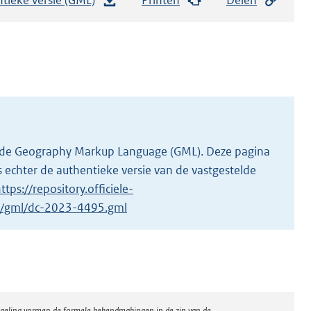
e
s
t
a
n
d
s
g
 in de Geography Markup Language (GML). Deze pagina
r
 echter de authentieke versie van de vastgestelde
o
ttps://repository.officiele-
o
/1/gml/dc-2023-4495.gml
t
t
e
:
5
regeling vormen de formele bekendmakingen in de zin van de