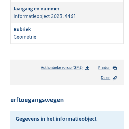
Informatieobject 2023, 4461
Geometrie
Authentieke versie (GML)
b
Printen
e
Delen
s
t
a
n
erftoegangswegen
d
s
g
Gegevens in het informatieobject
r
o