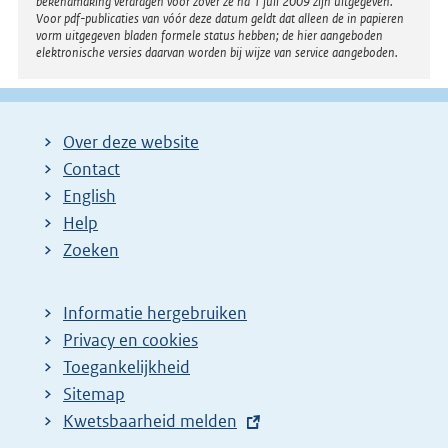
bekendmaking verdragen voor zover ze na 1 juli 2009 zijn uitgegeven.
Voor pdf-publicaties van vóór deze datum geldt dat alleen de in papieren
vorm uitgegeven bladen formele status hebben; de hier aangeboden
elektronische versies daarvan worden bij wijze van service aangeboden.
Over deze website
Contact
English
Help
Zoeken
Informatie hergebruiken
Privacy en cookies
Toegankelijkheid
Sitemap
E
Kwetsbaarheid melden
x