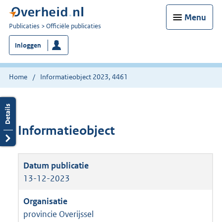
Menu
U
Publicaties
Officiële publicaties
bent
Inloggen
nu
hier:
Home
Informatieobject 2023, 4461
Informatieobject
13-12-2023
provincie Overijssel