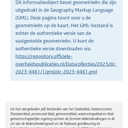
Dit informatieobject bevat geometrieën die zijn
o
uitgedrukt in de Geography Markup Language
t
t
(GML). Deze pagina toont voor u de
e
geometrieën op de kaart. Het GML-bestand is
:
echter de authentieke versie van de
1
vastgestelde geometrieën. U kunt de
,
5
authentieke versie downloaden via:
M
https://repository.officiele-
b
overheidspublicaties.nl/Datacollecties/2023/dc-
2023-4461/1/gml/dc-2023-4461.gml
Disclaimer
De hier aangeboden pdf-bestanden van het Staatsblad, Staatscourant,
Tractatenblad, provinciaal blad, gemeenteblad, waterschapsblad en blad
gemeenschappelijke regeling vormen de formele bekendmakingen in de
zin van de Bekendmakingswet en de Rijkswet goedkeuring en