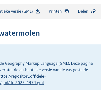
tieke versie (GML)
b
Printen
Delen
e
s
t
dwatermolen
a
n
d
s
g
 in de Geography Markup Language (GML). Deze pagina
r
 echter de authentieke versie van de vastgestelde
o
ttps://repository.officiele-
o
/1/gml/dc-2023-4374.gml
t
t
e