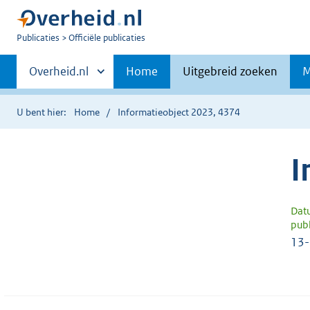
U
Publicaties
Officiële publicaties
bent
Primaire
nu
Andere
Overheid.nl
Home
Uitgebreid zoeken
M
hier:
sites
navigatie
binnen
U bent hier:
Home
Informatieobject 2023, 4374
I
Dat
publ
13