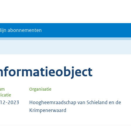
ijn abonnementen
nformatieobject
um
Organisatie
icatie
-12-2023
Hoogheemraadschap van Schieland en de
Krimpenerwaard