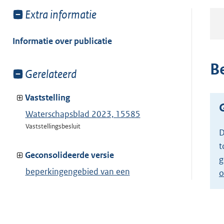
Toon
Extra informatie
meer
van:
Informatie over publicatie
B
Toon
Gerelateerd
meer
van:
Vaststelling
Waterschapsblad 2023, 15585
Vaststellingsbesluit
D
t
Geconsolideerde versie
g
beperkingengebied van een
o
windwatermolen
Toon geconsolideerde versie