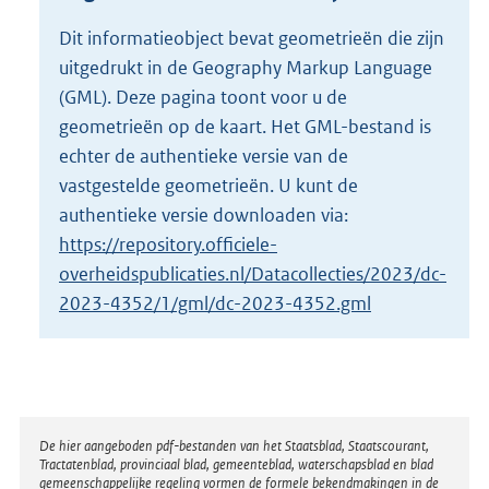
r
o
Dit informatieobject bevat geometrieën die zijn
o
uitgedrukt in de Geography Markup Language
t
t
(GML). Deze pagina toont voor u de
e
geometrieën op de kaart. Het GML-bestand is
:
echter de authentieke versie van de
3
vastgestelde geometrieën. U kunt de
7
6
authentieke versie downloaden via:
K
https://repository.officiele-
b
overheidspublicaties.nl/Datacollecties/2023/dc-
2023-4352/1/gml/dc-2023-4352.gml
Disclaimer
De hier aangeboden pdf-bestanden van het Staatsblad, Staatscourant,
Tractatenblad, provinciaal blad, gemeenteblad, waterschapsblad en blad
gemeenschappelijke regeling vormen de formele bekendmakingen in de