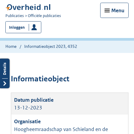
Menu
U
Publicaties
Officiële publicaties
bent
Inloggen
nu
hier:
Home
Informatieobject 2023, 4352
Informatieobject
13-12-2023
Hoogheemraadschap van Schieland en de