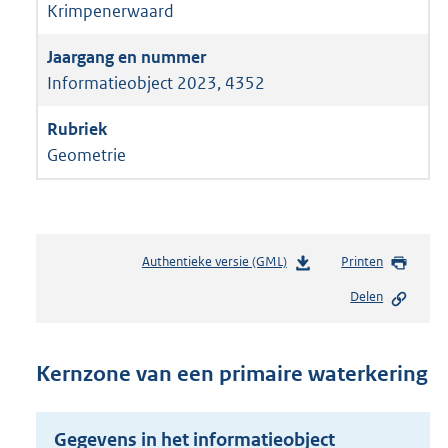
Krimpenerwaard
Informatieobject 2023, 4352
Geometrie
Authentieke versie (GML)
b
Printen
e
Delen
s
t
a
n
Kernzone van een primaire waterkering
d
s
g
Gegevens in het informatieobject