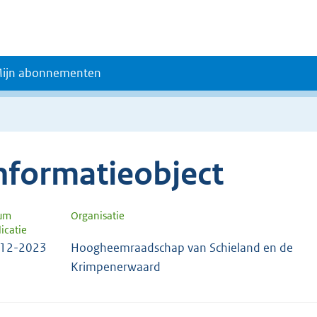
ijn abonnementen
nformatieobject
um
Organisatie
icatie
-12-2023
Hoogheemraadschap van Schieland en de
Krimpenerwaard