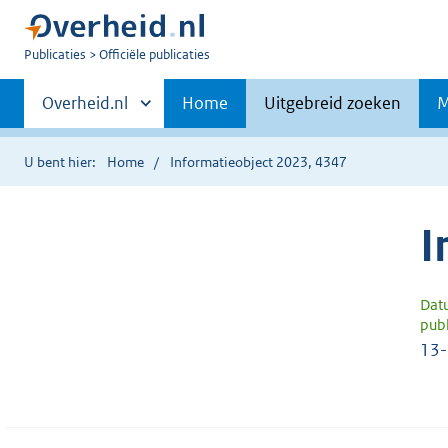
U
Publicaties
Officiële publicaties
bent
Primaire
nu
Andere
Overheid.nl
Home
Uitgebreid zoeken
M
hier:
sites
navigatie
binnen
U bent hier:
Home
Informatieobject 2023, 4347
I
Dat
publ
13