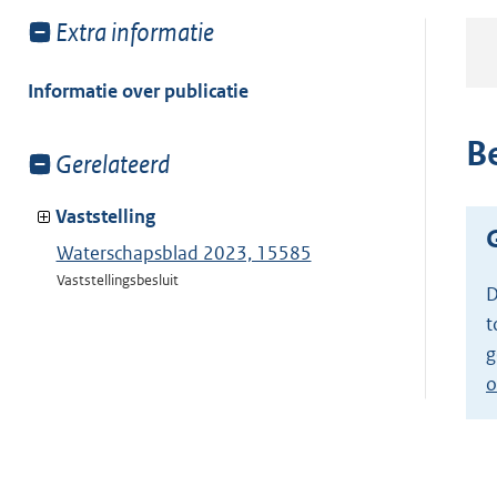
Toon
Extra informatie
meer
van:
Informatie over publicatie
B
Toon
Gerelateerd
meer
van:
Vaststelling
Waterschapsblad 2023, 15585
Vaststellingsbesluit
D
t
g
o