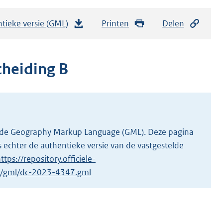
tieke versie (GML)
b
Printen
Delen
e
s
t
cheiding B
a
n
d
s
g
 in de Geography Markup Language (GML). Deze pagina
r
 echter de authentieke versie van de vastgestelde
o
ttps://repository.officiele-
o
/1/gml/dc-2023-4347.gml
t
t
e