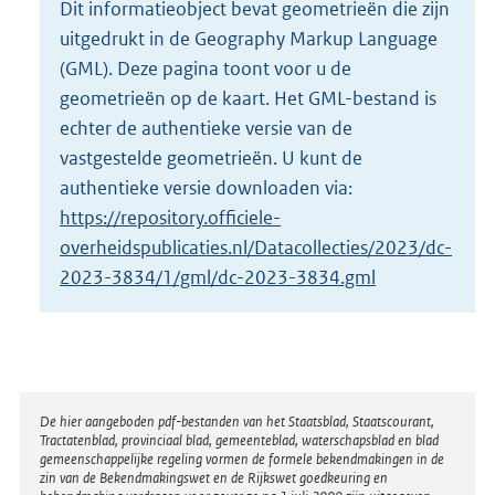
Dit informatieobject bevat geometrieën die zijn
o
uitgedrukt in de Geography Markup Language
t
t
(GML). Deze pagina toont voor u de
e
geometrieën op de kaart. Het GML-bestand is
:
echter de authentieke versie van de
2
vastgestelde geometrieën. U kunt de
3
K
authentieke versie downloaden via:
b
https://repository.officiele-
overheidspublicaties.nl/Datacollecties/2023/dc-
2023-3834/1/gml/dc-2023-3834.gml
Disclaimer
De hier aangeboden pdf-bestanden van het Staatsblad, Staatscourant,
Tractatenblad, provinciaal blad, gemeenteblad, waterschapsblad en blad
gemeenschappelijke regeling vormen de formele bekendmakingen in de
zin van de Bekendmakingswet en de Rijkswet goedkeuring en