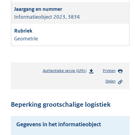
Informatieobject 2023, 3834
Geometrie
Authentieke versie (GML)
b
Printen
e
Delen
s
t
a
n
Beperking grootschalige logistiek
d
s
g
Gegevens in het informatieobject
r
o