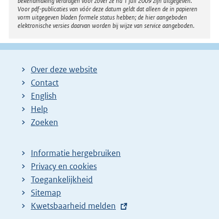
bekendmaking verdragen voor zover ze na 1 juli 2009 zijn uitgegeven.
Voor pdf-publicaties van vóór deze datum geldt dat alleen de in papieren
vorm uitgegeven bladen formele status hebben; de hier aangeboden
elektronische versies daarvan worden bij wijze van service aangeboden.
Over deze website
Contact
English
Help
Zoeken
Informatie hergebruiken
Privacy en cookies
Toegankelijkheid
Sitemap
E
Kwetsbaarheid melden
x