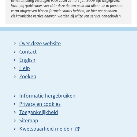
bekendmaking verdragen voor zover ze na 1 juli 2009 zijn uitgegeven.
Voor pdf-publicaties van vóór deze datum geldt dat alleen de in papieren
vorm uitgegeven bladen formele status hebben; de hier aangeboden
elektronische versies daarvan worden bij wijze van service aangeboden.
Over deze website
Contact
English
Help
Zoeken
Informatie hergebruiken
Privacy en cookies
Toegankelijkheid
Sitemap
E
Kwetsbaarheid melden
x