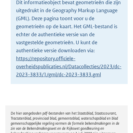
Dit informatieobject bevat geometrieën die zijn
o
uitgedrukt in de Geography Markup Language
t
t
(GML). Deze pagina toont voor u de
e
geometrieën op de kaart. Het GML-bestand is
:
echter de authentieke versie van de
3
vastgestelde geometrieën. U kunt de
1
K
authentieke versie downloaden via:
b
https://repository.officiele-
overheidspublicaties.nl/Datacollecties/2023/dc-
2023-3833/1/gml/dc-2023-3833.gml
Disclaimer
De hier aangeboden pdf-bestanden van het Staatsblad, Staatscourant,
Tractatenblad, provinciaal blad, gemeenteblad, waterschapsblad en blad
gemeenschappelijke regeling vormen de formele bekendmakingen in de
zin van de Bekendmakingswet en de Rijkswet goedkeuring en