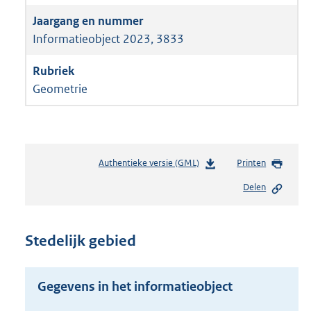
Informatieobject 2023, 3833
Geometrie
Authentieke versie (GML)
b
Printen
e
Delen
s
t
a
n
Stedelijk gebied
d
s
g
Gegevens in het informatieobject
r
o