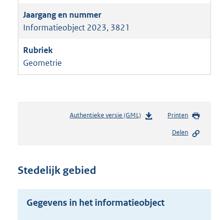
Informatieobject 2023, 3821
Geometrie
Authentieke versie (GML)
b
Printen
e
Delen
s
t
a
n
Stedelijk gebied
d
s
g
Gegevens in het informatieobject
r
o