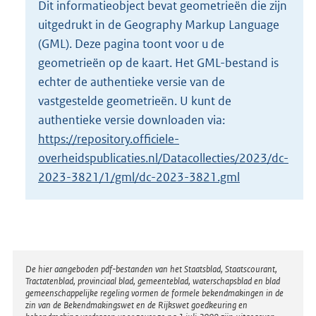
Dit informatieobject bevat geometrieën die zijn
o
uitgedrukt in de Geography Markup Language
t
t
(GML). Deze pagina toont voor u de
e
geometrieën op de kaart. Het GML-bestand is
:
echter de authentieke versie van de
4
vastgestelde geometrieën. U kunt de
3
K
authentieke versie downloaden via:
b
https://repository.officiele-
overheidspublicaties.nl/Datacollecties/2023/dc-
2023-3821/1/gml/dc-2023-3821.gml
Disclaimer
De hier aangeboden pdf-bestanden van het Staatsblad, Staatscourant,
Tractatenblad, provinciaal blad, gemeenteblad, waterschapsblad en blad
gemeenschappelijke regeling vormen de formele bekendmakingen in de
zin van de Bekendmakingswet en de Rijkswet goedkeuring en