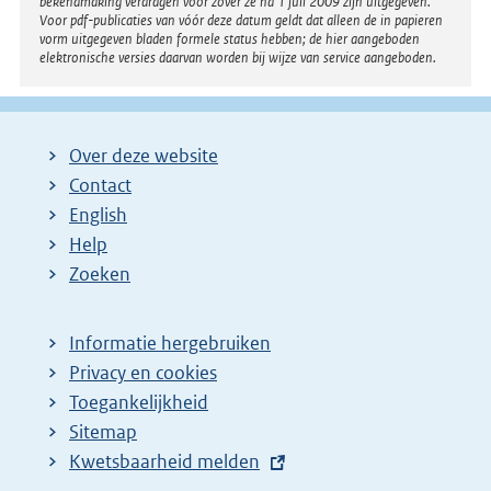
bekendmaking verdragen voor zover ze na 1 juli 2009 zijn uitgegeven.
Voor pdf-publicaties van vóór deze datum geldt dat alleen de in papieren
vorm uitgegeven bladen formele status hebben; de hier aangeboden
elektronische versies daarvan worden bij wijze van service aangeboden.
Over deze website
Contact
English
Help
Zoeken
Informatie hergebruiken
Privacy en cookies
Toegankelijkheid
Sitemap
E
Kwetsbaarheid melden
x