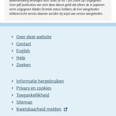
bekendmaking verdragen voor zover ze na 1 juli 2009 zijn uitgegeven.
Voor pdf-publicaties van vóór deze datum geldt dat alleen de in papieren
vorm uitgegeven bladen formele status hebben; de hier aangeboden
elektronische versies daarvan worden bij wijze van service aangeboden.
Over deze website
Contact
English
Help
Zoeken
Informatie hergebruiken
Privacy en cookies
Toegankelijkheid
Sitemap
E
Kwetsbaarheid melden
x