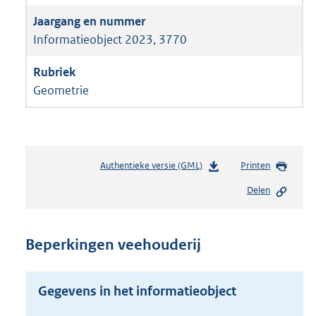
Informatieobject 2023, 3770
Geometrie
Authentieke versie (GML)
b
Printen
e
Delen
s
t
a
n
Beperkingen veehouderij
d
s
g
Gegevens in het informatieobject
r
o