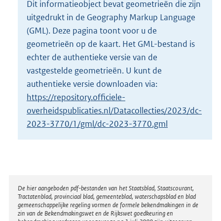
Dit informatieobject bevat geometrieën die zijn
o
uitgedrukt in de Geography Markup Language
t
t
(GML). Deze pagina toont voor u de
e
geometrieën op de kaart. Het GML-bestand is
:
echter de authentieke versie van de
3
vastgestelde geometrieën. U kunt de
3
9
authentieke versie downloaden via:
K
https://repository.officiele-
b
overheidspublicaties.nl/Datacollecties/2023/dc-
2023-3770/1/gml/dc-2023-3770.gml
Disclaimer
De hier aangeboden pdf-bestanden van het Staatsblad, Staatscourant,
Tractatenblad, provinciaal blad, gemeenteblad, waterschapsblad en blad
gemeenschappelijke regeling vormen de formele bekendmakingen in de
zin van de Bekendmakingswet en de Rijkswet goedkeuring en